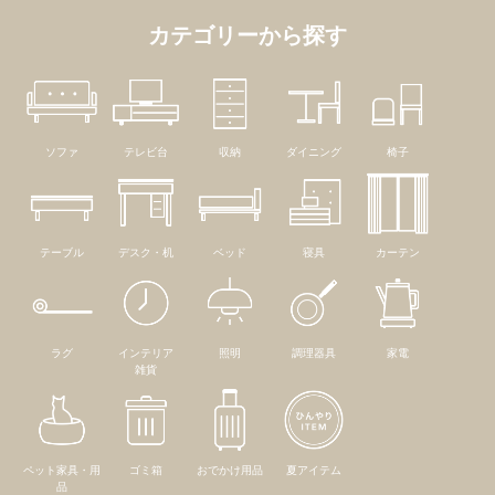
カテゴリーから探す
ソファ
テレビ台
収納
ダイニング
椅子
テーブル
デスク・机
ベッド
寝具
カーテン
ラグ
インテリア
照明
調理器具
家電
雑貨
ペット家具・用
ゴミ箱
おでかけ用品
夏アイテム
品