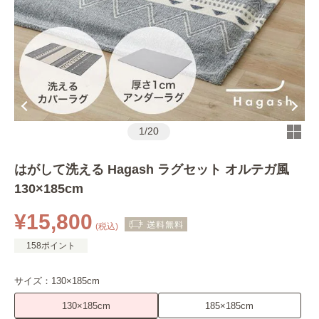
1
/
20
はがして洗える Hagash ラグセット オルテガ風
130×185cm
¥15,800
(税込)
158ポイント
サイズ：
130×185cm
130×185cm
185×185cm