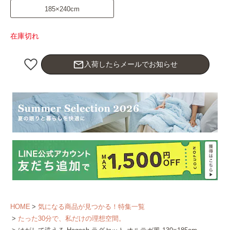
185×240cm
在庫切れ
mail_outline
入荷したらメールでお知らせ
HOME
気になる商品が見つかる！特集一覧
たった30分で、私だけの理想空間。