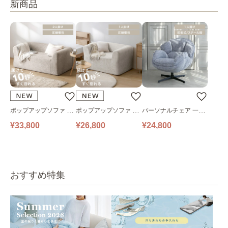
新商品
ポップアップソファ ソ
ポップアップソファ ソ
パーソナルチェア 一人
ファ フロアソファ 幅14
ファ フロアソファ 幅10
掛けソファ O’HANA ソ
¥33,800
¥26,800
¥24,800
0㎝ 2人掛け PUS1-2SA
0㎝ 1人掛け PUS1-1SA
ファ ブルーグレー
ベージュ
ベージュ
おすすめ特集