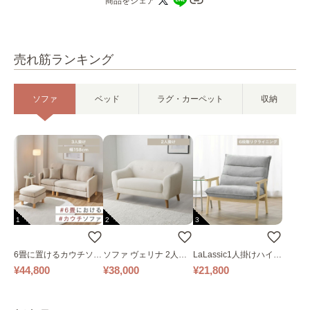
商品をシェア
売れ筋ランキング
ソファ
ベッド
ラグ・カーペット
収納
1
2
3
6畳に置けるカウチソフ
ソファ ヴェリナ 2人掛
LaLassic1人掛けハイバ
ァ｜ベージュ
け
ックソファ ワイド
¥44,800
¥38,000
¥21,800