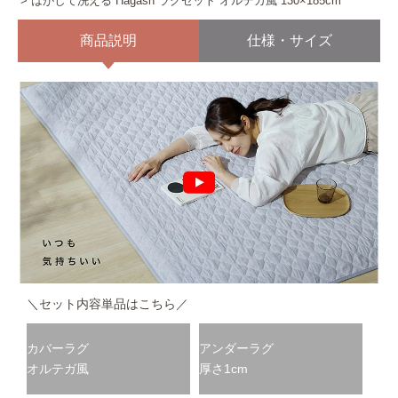
はがして洗える Hagash ラグセット オルテガ風 130×185cm
商品説明
仕様・サイズ
＼セット内容単品はこちら／
カバーラグ
アンダーラグ
オルテガ風
厚さ1cm