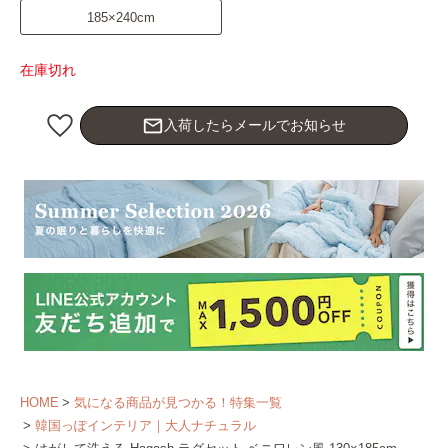
185×240cm
在庫切れ
mail_outline
入荷したらメールでお知らせ
HOME
気になる商品が見つかる！特集一覧
韓国っぽインテリア｜大人ナチュラル