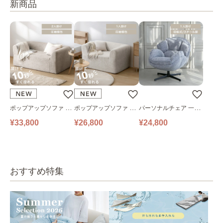
新商品
ポップアップソファ ソ
ポップアップソファ ソ
パーソナルチェア 一人
ファ フロアソファ 幅14
ファ フロアソファ 幅10
掛けソファ O’HANA ソ
¥33,800
¥26,800
¥24,800
0㎝ 2人掛け PUS1-2SA
0㎝ 1人掛け PUS1-1SA
ファ ブルーグレー
ベージュ
ベージュ
おすすめ特集