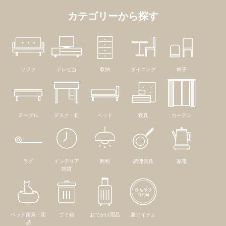
カテゴリーから探す
ソファ
テレビ台
収納
ダイニング
椅子
テーブル
デスク・机
ベッド
寝具
カーテン
ラグ
インテリア
照明
調理器具
家電
雑貨
ペット家具・用
ゴミ箱
おでかけ用品
夏アイテム
品