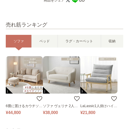
商品をシェア
売れ筋ランキング
ソファ
ベッド
ラグ・カーペット
収納
1
2
3
6畳に置けるカウチソフ
ソファ ヴェリナ 2人掛
LaLassic1人掛けハイバ
ァ｜ベージュ
け
ックソファ ワイド
¥44,800
¥38,000
¥21,800