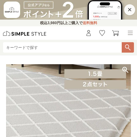
×
税込
3,980円
以上ご購入で
送料無料