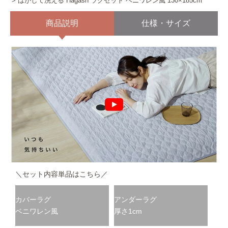
はがして洗える Hagash ラグセット ベニワレン風 130×185cm
商品説明
仕様・サイズ
＼セット内容単品はこちら／
カバーラグ
アンダーラグ
ベニワレン風
厚さ1cm