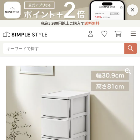
×
税込
3,980円
以上ご購入で
送料無料