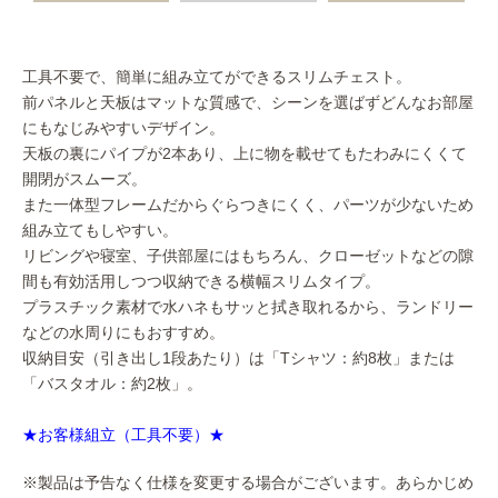
工具不要で、簡単に組み立てができるスリムチェスト。
前パネルと天板はマットな質感で、シーンを選ばずどんなお部屋
にもなじみやすいデザイン。
天板の裏にパイプが2本あり、上に物を載せてもたわみにくくて
開閉がスムーズ。
また一体型フレームだからぐらつきにくく、パーツが少ないため
組み立てもしやすい。
リビングや寝室、子供部屋にはもちろん、クローゼットなどの隙
間も有効活用しつつ収納できる横幅スリムタイプ。
プラスチック素材で水ハネもサッと拭き取れるから、ランドリー
などの水周りにもおすすめ。
収納目安（引き出し1段あたり）は「Tシャツ：約8枚」または
「バスタオル：約2枚」。
★お客様組立（工具不要）★
※製品は予告なく仕様を変更する場合がございます。あらかじめ