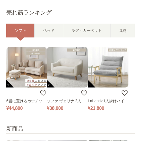
売れ筋ランキング
ソファ
ベッド
ラグ・カーペット
収納
1
2
3
6畳に置けるカウチソフ
ソファ ヴェリナ 2人掛
LaLassic1人掛けハイバ
ァ｜ベージュ
け
ックソファ ワイド
¥44,800
¥38,000
¥21,800
新商品