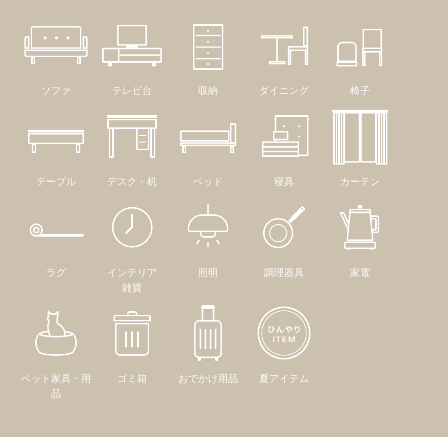
ソファ
テレビ台
収納
ダイニング
椅子
テーブル
デスク・机
ベッド
寝具
カーテン
ラグ
インテリア
照明
調理器具
家電
雑貨
ペット家具・用
ゴミ箱
おでかけ用品
夏アイテム
品