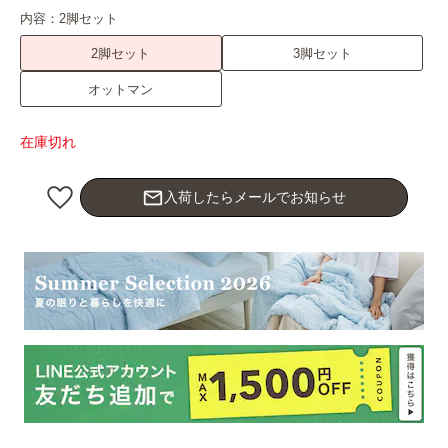
内容：
2脚セット
2脚セット
3脚セット
オットマン
在庫切れ
mail_outline
入荷したらメールでお知らせ