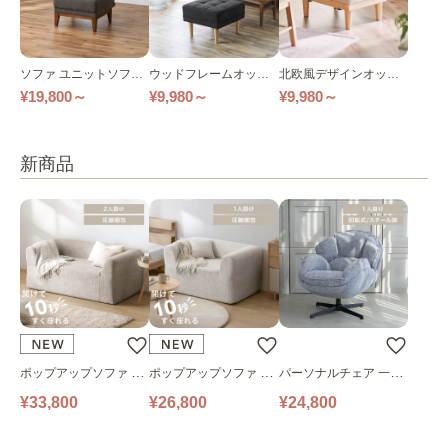
ソファ ユニットソファ
ウッドフレームオット
北欧風デザインオット
組み合わせできるソフ
マン
マン NDS-OT
¥19,800～
¥9,980～
¥9,980～
ァUNS-1S全2色
新商品
ポップアップソファ ソ
ポップアップソファ ソ
パーソナルチェア 一人
ファ フロアソファ 幅14
ファ フロアソファ 幅10
掛けソファ O’HANA ソ
¥33,800
¥26,800
¥24,800
0㎝ 2人掛け PUS1-2SA
0㎝ 1人掛け PUS1-1SA
ファ ブルーグレー
ベージュ
ベージュ