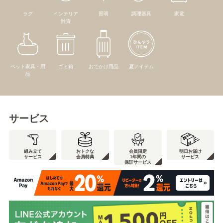
ラグ
インテリア
照明
調理器具
家電
雑貨
ペット家具・用
ゴミ箱
おでかけ用品
夏アイテム
品
サービス
組み立て
おトクな
会員限定
明日お届け
サービス
会員特典
1年間の
サービス
保証サービス