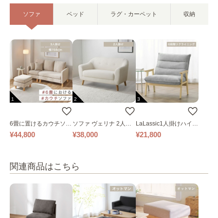
ソファ
ベッド
ラグ・カーペット
収納
1
2
3
6畳に置けるカウチソフ
ソファ ヴェリナ 2人掛
LaLassic1人掛けハイバ
ァ｜ベージュ
け
ックソファ ワイド
¥44,800
¥38,000
¥21,800
関連商品はこちら