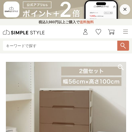
×
税込
3,980円
以上ご購入で
送料無料