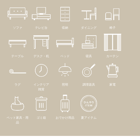
ソファ
テレビ台
収納
ダイニング
椅子
テーブル
デスク・机
ベッド
寝具
カーテン
ラグ
インテリア
照明
調理器具
家電
雑貨
ペット家具・用
ゴミ箱
おでかけ用品
夏アイテム
品