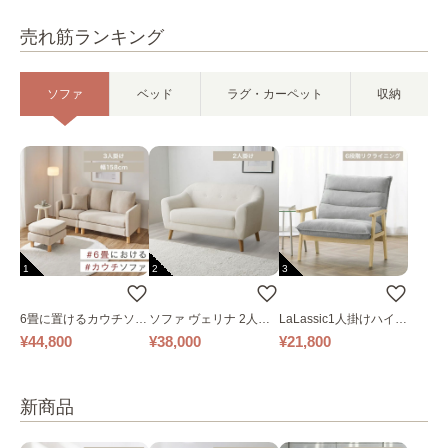
売れ筋ランキング
ソファ
ベッド
ラグ・カーペット
収納
1
2
3
6畳に置けるカウチソフ
ソファ ヴェリナ 2人掛
LaLassic1人掛けハイバ
ァ｜ベージュ
け
ックソファ ワイド
¥44,800
¥38,000
¥21,800
新商品