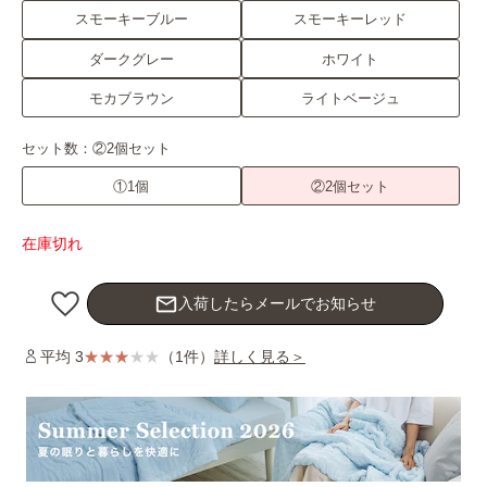
スモーキーブルー
スモーキーレッド
ダークグレー
ホワイト
モカブラウン
ライトベージュ
セット数：
②2個セット
①1個
②2個セット
在庫切れ
mail_outline
入荷したらメールでお知らせ
平均 3
（1件）
詳しく見る＞