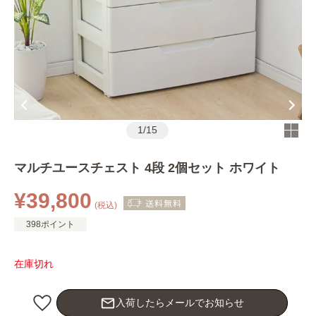
1
/
15
マルチユースチェスト 4段 2個セット ホワイト
¥39,800
(税込)
398ポイント
在庫切れ
mail_outline
入荷したらメールでお知らせ