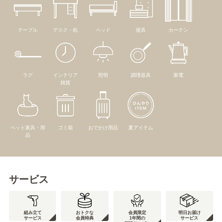
テーブル
デスク・机
ベッド
寝具
カーテン
ラグ
インテリア
照明
調理器具
家電
雑貨
ペット家具・用
ゴミ箱
おでかけ用品
夏アイテム
品
サービス
組み立て
おトクな
会員限定
明日お届け
サービス
会員特典
1年間の
サービス