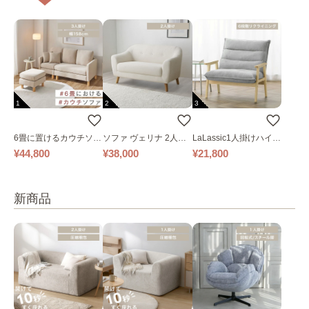
1
2
3
6畳に置けるカウチソフ
ソファ ヴェリナ 2人掛
LaLassic1人掛けハイバ
ァ｜ベージュ
け
ックソファ ワイド
¥44,800
¥38,000
¥21,800
新商品