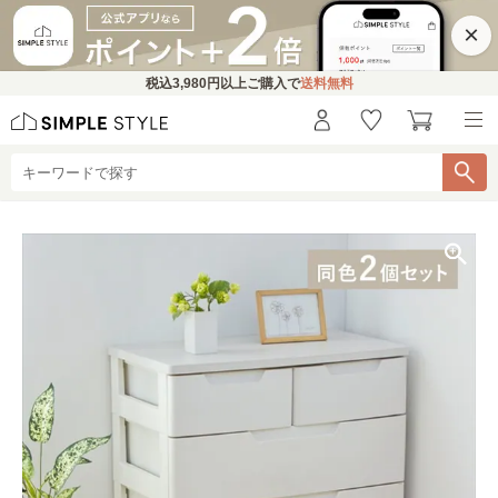
×
税込
3,980円
以上ご購入で
送料無料