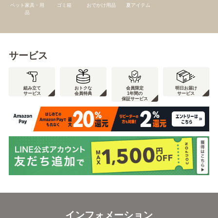
ペット家具・用
ゴミ箱
おでかけ用品
夏アイテム
品
サービス
組み立て
おトクな
会員限定
明日お届け
サービス
会員特典
1年間の
サービス
保証サービス
インフォメーション