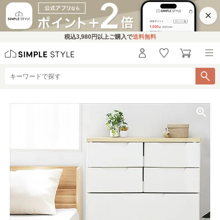
×
税込
3,980円
以上ご購入で
送料無料