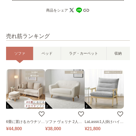
商品をシェア
売れ筋ランキング
ソファ
ベッド
ラグ・カーペット
収納
1
2
3
6畳に置けるカウチソフ
ソファ ヴェリナ 2人掛
LaLassic1人掛けハイバ
ァ｜ベージュ
け
ックソファ ワイド
¥44,800
¥38,000
¥21,800