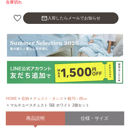
在庫切れ
mail_outline
入荷したらメールでお知らせ
HOME
収納
チェスト・タンス
幅70～85㎝
マルチユースチェスト 5段 ホワイト 2個セット
商品説明
仕様・サイズ