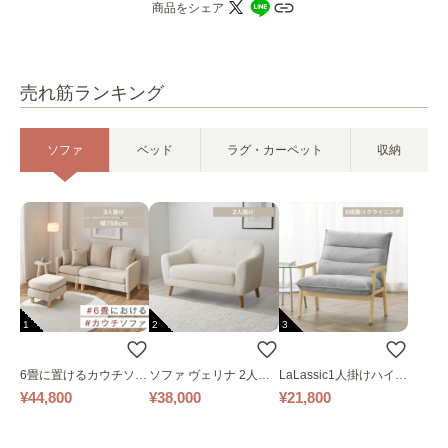
商品をシェア
売れ筋ランキング
ソファ
ベッド
ラグ・カーペット
収納
1
2
3
6畳に置けるカウチソフ
ソファ ヴェリナ 2人掛
LaLassic1人掛けハイバ
ァ｜ベージュ
け
ックソファ ワイド
¥44,800
¥38,000
¥21,800