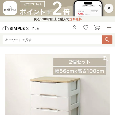
×
税込
3,980円
以上ご購入で
送料無料