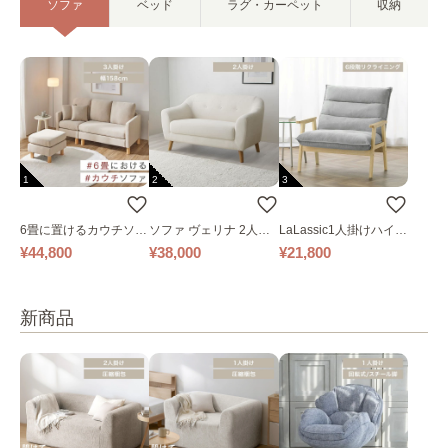
ソファ
ベッド
ラグ・カーペット
収納
1
2
3
6畳に置けるカウチソフ
ソファ ヴェリナ 2人掛
LaLassic1人掛けハイバ
ァ｜ベージュ
け
ックソファ ワイド
¥44,800
¥38,000
¥21,800
新商品