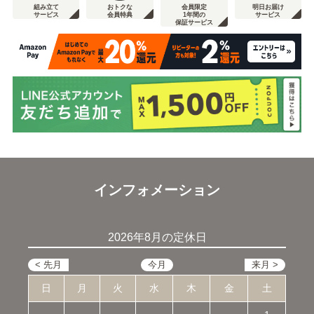
組み立て
おトクな
会員限定
明日お届け
サービス
会員特典
1年間の
サービス
保証サービス
インフォメーション
2026年8月の定休日
日
月
火
水
木
金
土