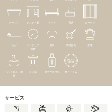
テーブル
デスク・机
ベッド
寝具
カーテン
ラグ
インテリア
照明
調理器具
家電
雑貨
ペット家具・用
ゴミ箱
おでかけ用品
夏アイテム
品
サービス