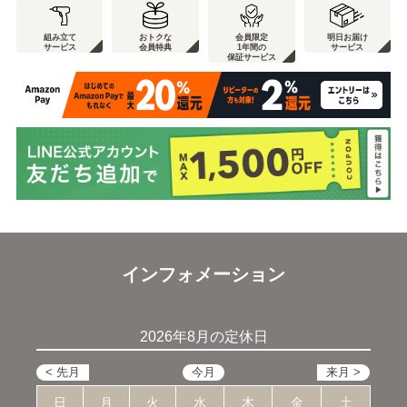
組み立て
おトクな
会員限定
明日お届け
サービス
会員特典
1年間の
サービス
保証サービス
インフォメーション
2026年8月の定休日
日
月
火
水
木
金
土