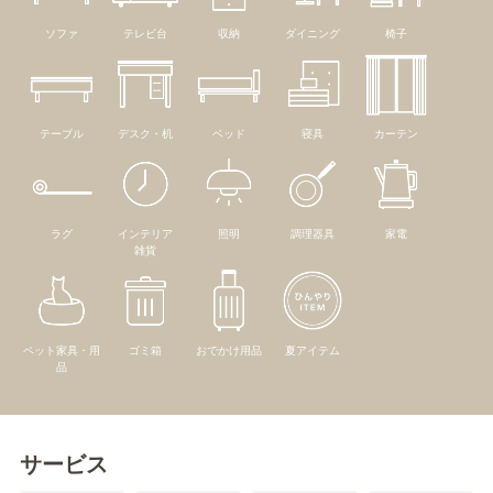
ソファ
テレビ台
収納
ダイニング
椅子
テーブル
デスク・机
ベッド
寝具
カーテン
ラグ
インテリア
照明
調理器具
家電
雑貨
ペット家具・用
ゴミ箱
おでかけ用品
夏アイテム
品
サービス