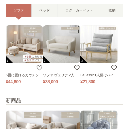
ソファ
ベッド
ラグ・カーペット
収納
1
2
3
6畳に置けるカウチソフ
ソファ ヴェリナ 2人掛
LaLassic1人掛けハイバ
ァ｜ベージュ
け
ックソファ ワイド
¥44,800
¥38,000
¥21,800
新商品