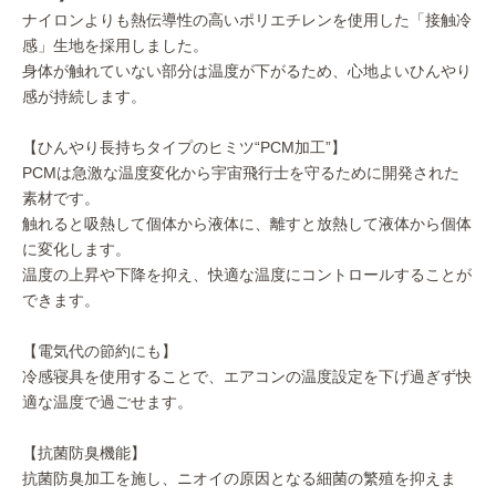
ナイロンよりも熱伝導性の高いポリエチレンを使用した「接触冷
感」生地を採用しました。
身体が触れていない部分は温度が下がるため、心地よいひんやり
感が持続します。
【ひんやり長持ちタイプのヒミツ“PCM加工”】
PCMは急激な温度変化から宇宙飛行士を守るために開発された
素材です。
触れると吸熱して個体から液体に、離すと放熱して液体から個体
に変化します。
温度の上昇や下降を抑え、快適な温度にコントロールすることが
できます。
【電気代の節約にも】
冷感寝具を使用することで、エアコンの温度設定を下げ過ぎず快
適な温度で過ごせます。
【抗菌防臭機能】
抗菌防臭加工を施し、ニオイの原因となる細菌の繁殖を抑えま