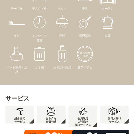
テーブル
デスク・机
ベッド
寝具
カーテン
ラグ
インテリア
照明
調理器具
家電
雑貨
ペット家具・用
ゴミ箱
おでかけ用品
夏アイテム
品
サービス
組み立て
おトクな
会員限定
明日お届け
サービス
会員特典
1年間の
サービス
保証サービス