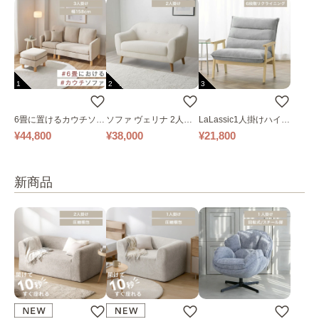
1
2
3
6畳に置けるカウチソフ
ソファ ヴェリナ 2人掛
LaLassic1人掛けハイバ
ァ｜ベージュ
け
ックソファ ワイド
¥44,800
¥38,000
¥21,800
新商品