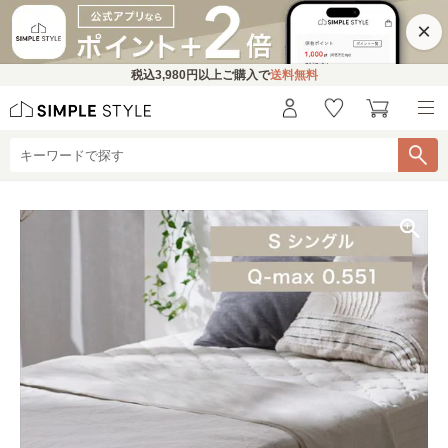
×
税込
3,980円
以上ご購入で
送料無料