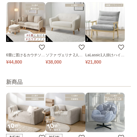
1
2
3
6畳に置けるカウチソフ
ソファ ヴェリナ 2人掛
LaLassic1人掛けハイバ
ァ｜ベージュ
け
ックソファ ワイド
¥44,800
¥38,000
¥21,800
新商品