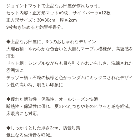
ジョイントマットで上品なお部屋が作れちゃう。
セット内容：正方形マット×9枚、サイドパーツ×12枚
正方形サイズ：30×30cm 厚さ2cm
9枚敷き詰めると約畳半畳分。
◆上品なお部屋に、3つのおしゃれなデザイン
大理石柄：やわらかな色合いと大胆なマーブル模様が、高級感を
演出
ドット柄：シンプルながらも目を引くかわいらしさ、洗練された
雰囲気に
テラゾー柄：石粒の模様と色がランダムにミックスされたデザイ
ン性の高い柄、明るい印象に
◆優れた断熱性・保温性、オールシーズン快適
断熱性・保温性に優れ、夏のべたつきや冬のヒヤッと感を軽減。
床暖房にも対応。
◆しっかりとした厚さ2cm、防音対策
気になる生活音を軽減。