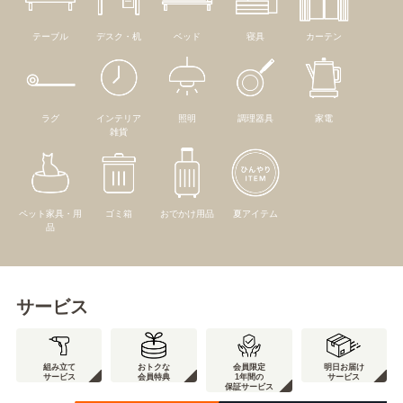
テーブル
デスク・机
ベッド
寝具
カーテン
ラグ
インテリア
照明
調理器具
家電
雑貨
ペット家具・用
ゴミ箱
おでかけ用品
夏アイテム
品
サービス
組み立て
おトクな
会員限定
明日お届け
サービス
会員特典
1年間の
サービス
保証サービス