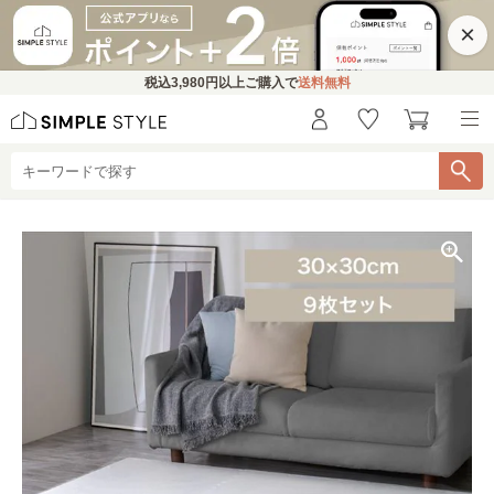
×
税込
3,980円
以上ご購入で
送料無料