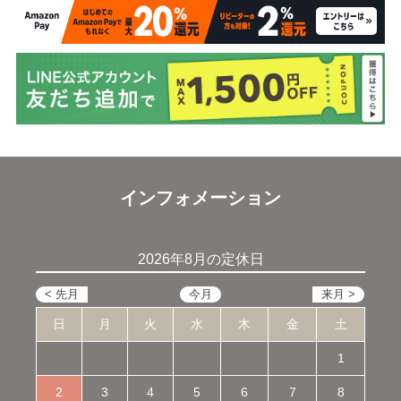
インフォメーション
2026年8月の定休日
日
月
火
水
木
金
土
1
2
3
4
5
6
7
8