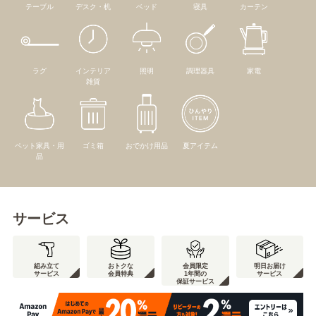
テーブル
デスク・机
ベッド
寝具
カーテン
ラグ
インテリア
照明
調理器具
家電
雑貨
ペット家具・用
ゴミ箱
おでかけ用品
夏アイテム
品
サービス
組み立て
おトクな
会員限定
明日お届け
サービス
会員特典
1年間の
サービス
保証サービス