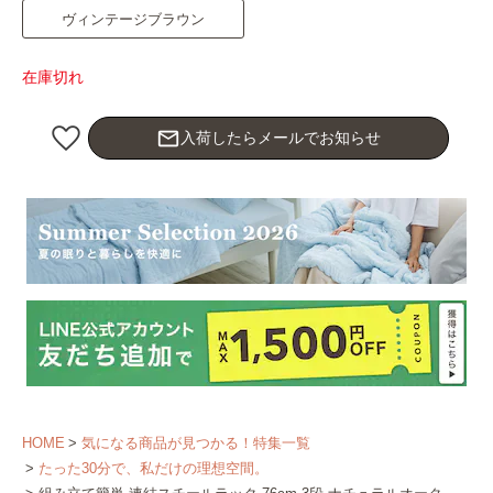
ヴィンテージブラウン
在庫切れ
mail_outline
入荷したらメールでお知らせ
HOME
気になる商品が見つかる！特集一覧
たった30分で、私だけの理想空間。