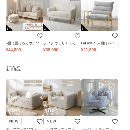
1
2
3
6畳に置けるカウチソフ
ソファ ヴェリナ 2人掛
LaLassic1人掛けハイバ
ァ｜ベージュ
け
ックソファ ワイド
¥44,800
¥38,000
¥21,800
新商品
ポップアップソファ ソ
ポップアップソファ ソ
パーソナルチェア 一人