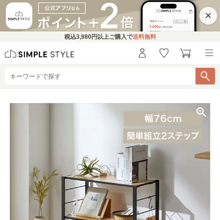
×
税込
3,980円
以上ご購入で
送料無料