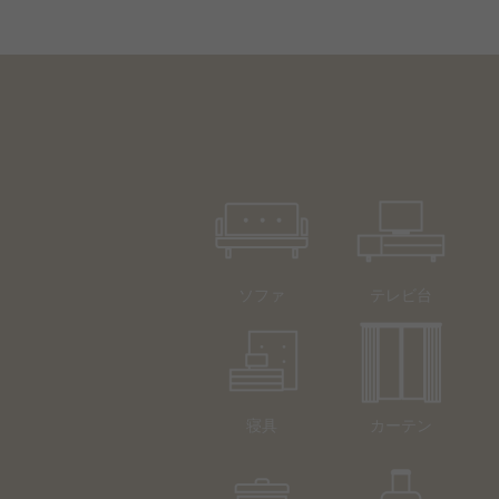
ソファ
テレビ台
寝具
カーテン