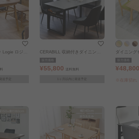
 Logie ロジー
CERABILL 収納付きダイニング
ダイニングセ
グテーブル DT
テーブル 幅150cm ダークグレー
ト オーク×
販売価格
販売価格
1001
¥55,800
¥48,80
料
送料無料
内発送予定
1ヶ月以内に発送予定
※在庫切れ