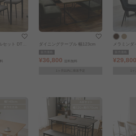
セット DTS-
ダイニングテーブル 幅123cm
メラミンダ
20㎝ ブラ
販売価格
販売価格
¥36,800
¥29,80
料
送料無料
1ヶ月以内に発送予定
1ヶ