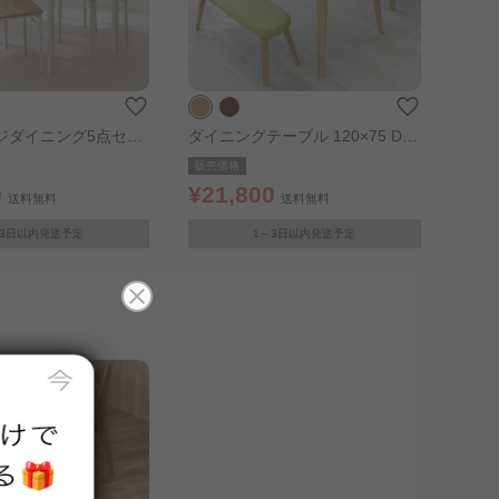
ジダイニング5点セッ
ダイニングテーブル 120×75 DTV
ル×ホワイト
-1275 オーク
販売価格
0
¥21,800
送料無料
送料無料
～3日以内発送予定
1～3日以内発送予定