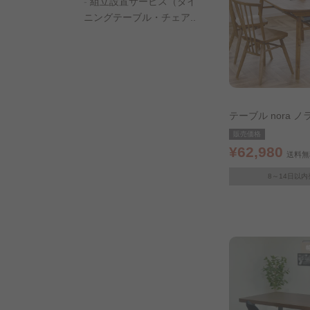
組立設置サービス（ダイ
ニングテーブル・チェア..
テーブル nora ノラ
テーブル ダイニン
販売価格
140 ナチュラル 33
¥62,980
送料無
8～14日以