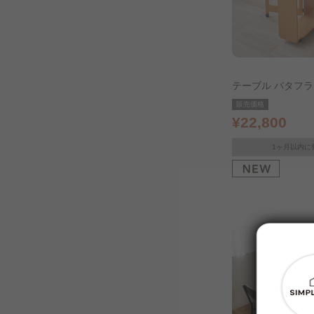
テーブル バタフ
テーブル ナチュラ
販売価格
¥22,800
1ヶ月以内に