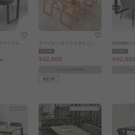
テーブル 幅1
テーブル バタフライダイニング
CERABI
5点セット ナチュラル
テーブル 幅
販売価格
販売価格
¥42,800
¥42,80
料
1ヶ月以内に発送予定
1ヶ