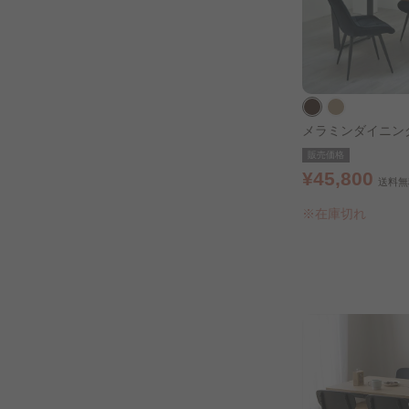
メラミンダイニング
50㎝ ブラウン
販売価格
¥45,800
送料無
※在庫切れ