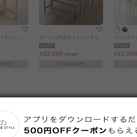
ライダイニング
ダイニング4点セット ベンチ＆チ
ヴィンテー
ル
ェア ブラウン
ト ナチュラ
販売価格
販売価格
¥22,800
¥21,80
送料無料
発送予定
1～3日以内発送予定
1