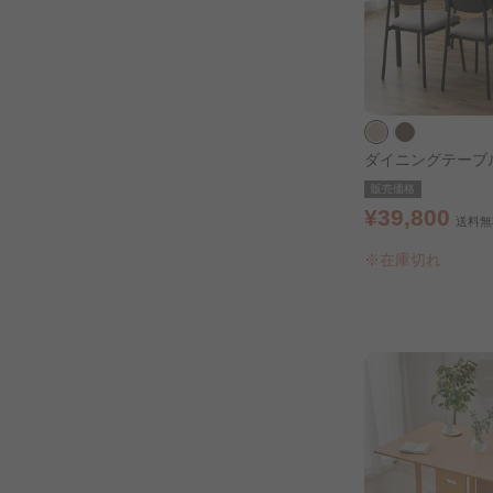
ダイニングテーブル
SL ナチュラル
販売価格
¥39,800
送料無
※在庫切れ