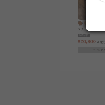
スチールダイニング
5点セット STDSET-
販売価格
¥20,800
送料無
1～3日以内