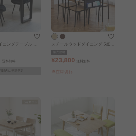
イニングテーブル 幅1
スチールウッドダイニング 5点セ
ウン
ット SWD-1100 ナチュラル/ブラ
販売価格
ック
0
¥23,800
送料無料
送料無料
月以内に発送予定
※在庫切れ