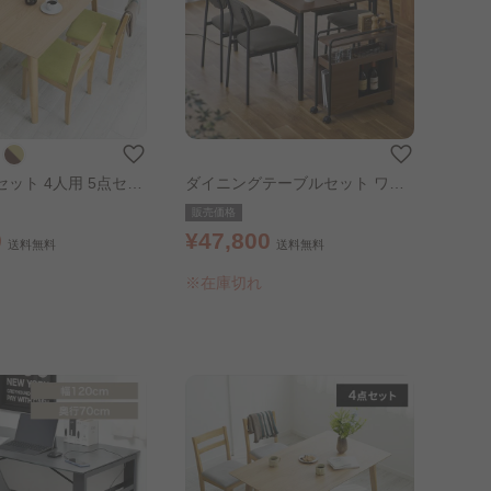
ット 4人用 5点セッ
ダイニングテーブルセット ワゴ
グリーン
ン付き DTS-WGSL ウォールナッ
販売価格
ト
0
¥47,800
送料無料
送料無料
※在庫切れ