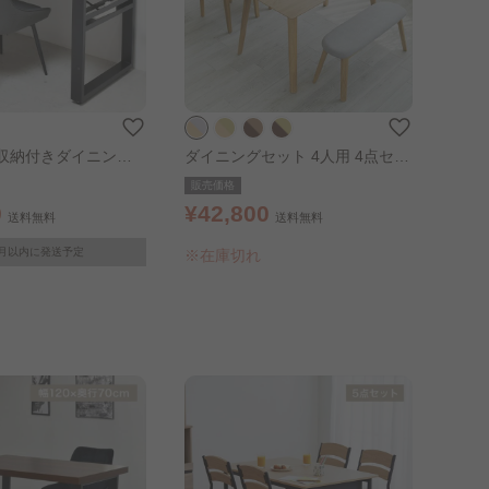
LL 収納付きダイニング
ダイニングセット 4人用 4点セッ
120cm ダークグレー
ト オーク×グレー
販売価格
0
¥42,800
送料無料
送料無料
月以内に発送予定
※在庫切れ