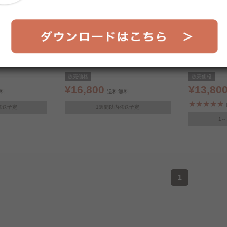
セット 4人用
スチールダイニングテーブルセ
ダイニング
5 ﾌﾞﾗｳﾝ
ット 4点セット ブラウン
ト
販売価格
販売価格
¥16,800
¥13,80
料
送料無料
発送予定
1週間以内発送予定
1
1