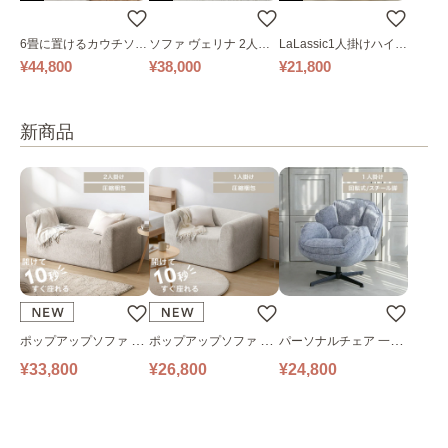
6畳に置けるカウチソフ
ソファ ヴェリナ 2人掛
LaLassic1人掛けハイバ
ァ｜ベージュ
け
ックソファ ワイド
¥44,800
¥38,000
¥21,800
新商品
ポップアップソファ ソ
ポップアップソファ ソ
パーソナルチェア 一人
ファ フロアソファ 幅14
ファ フロアソファ 幅10
掛けソファ O’HANA ソ
¥33,800
¥26,800
¥24,800
0㎝ 2人掛け PUS1-2SA
0㎝ 1人掛け PUS1-1SA
ファ ブルーグレー
ベージュ
ベージュ