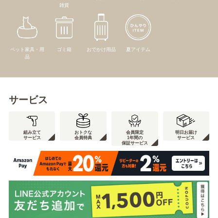
雑貨
ペット家具・用
ゴミ箱
おでかけ用品
夏アイテム
品
サービス
組み立て
おトクな
会員限定
明日お届け
サービス
会員特典
1年間の
サービス
保証サービス