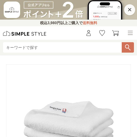
×
税込
3,980円
以上ご購入で
送料無料