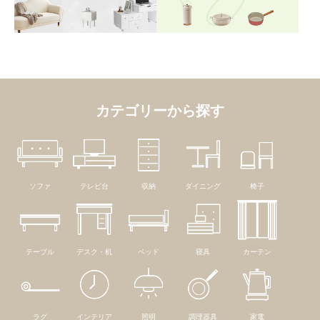
カテゴリーから探す
ソファ
テレビ台
収納
ダイニング
椅子
テーブル
デスク・机
ベッド
寝具
カーテン
ラグ
インテリア
照明
調理器具
家電