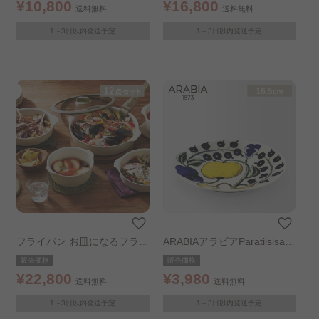
¥10,800
¥16,800
送料無料
送料無料
1～3日以内発送予定
1～3日以内発送予定
フライパン お皿になるフライ
ARABIAアラビアParatiisisauc
パン 12点セット アイボリー
er16.5cm
販売価格
販売価格
¥22,800
¥3,980
送料無料
送料無料
1～3日以内発送予定
1～3日以内発送予定