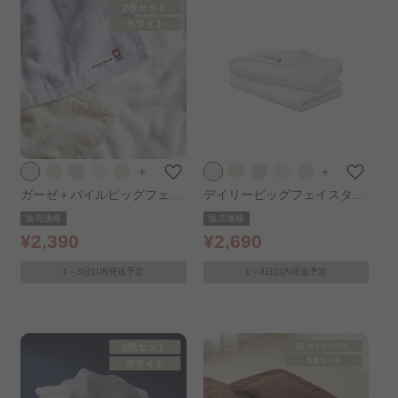
＋
＋
ガーゼ＋パイルビッグフェイ
デイリービッグフェイスタオ
スタオル 2枚セット ホワイト
ル 2枚セット ホワイト
販売価格
販売価格
¥2,390
¥2,690
1～3日以内発送予定
1～3日以内発送予定