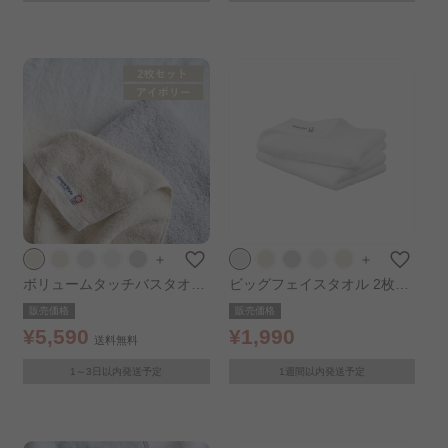
＋
＋
ボリュームタッチバスタオル
ビッグフェイスタオル 2枚セ
2枚セット アイボリー
ット ホワイト
販売価格
販売価格
¥5,590
¥1,990
送料無料
1～3日以内発送予定
1週間以内発送予定