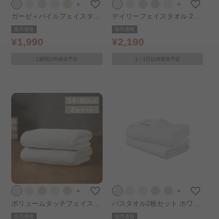
＋
＋
ガーゼ＋パイルフェイスタオ
デイリーフェイスタオル 2枚
ル 2枚セット ホワイト
セット ホワイト
販売価格
販売価格
¥1,990
¥2,190
1週間以内発送予定
1～3日以内発送予定
＋
＋
ボリュームタッチフェイスタ
バスタオル2枚セット ホワイ
オル 2枚セット ホワイト
ト
販売価格
販売価格