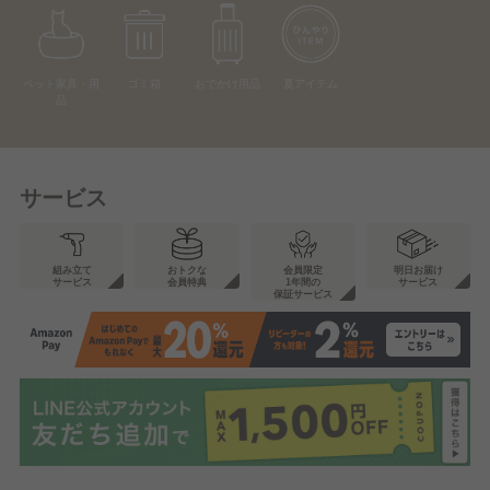
ペット家具・用
ゴミ箱
おでかけ用品
夏アイテム
品
サービス
組み立て
おトクな
会員限定
明日お届け
サービス
会員特典
1年間の
サービス
保証サービス