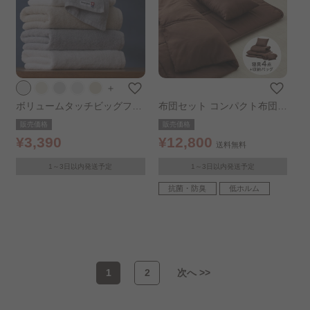
＋
ボリュームタッチビッグフェ
布団セット コンパクト布団 5
イスタオル 2枚セット ホワイ
点セット シングル KFS-C5S
販売価格
販売価格
ト
ブラウン
¥3,390
¥12,800
送料無料
1～3日以内発送予定
1～3日以内発送予定
抗菌・防臭
低ホルム
1
2
次へ >>