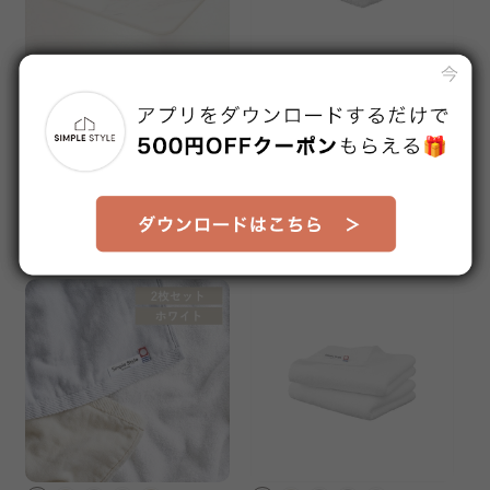
＋
珪藻土バスマット 幅45cm 大
フェイスタオル 4枚セット ホ
理石調
ワイト
販売価格
販売価格
¥1,780
¥2,690
1～3日以内発送予定
1～3日以内発送予定