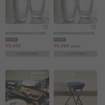
胸キュンアイテムあつめ..
たった30分で、私だけの理想空間。 ..
頑張る自分にご褒美！ゆるケア特集..
BODUMPAVINAOUTDOORグ
BODUMPAVINAOUTDOORグ
ラス350ml×2個
ラス350ml×6個
販売価格
販売価格
普段使いできるアイテムで もしもに備えておく..
¥3,480
¥8,980
送料無料
お手軽ジャパンディ
デザイン商品
1～3日以内発送予定
1～3日以内発送予定
トレンドアイテム
きゅんと癒されアニマルセール..
片づけセール
クリスマスアイテム
LOVE MY ROOM
超収納ベッド
洗えるシリーズ