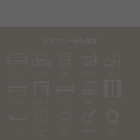
カテゴリーから探す
ソファ
テレビ台
収納
ダイニング
椅子
テーブル
デスク・机
ベッド
寝具
カーテン
ラグ
インテリア
照明
調理器具
家電
雑貨