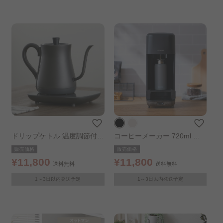
ドリップケトル 温度調節付
コーヒーメーカー 720ml ド
0.6L アッシュ
リップ式 ブラック
販売価格
販売価格
¥11,800
¥11,800
送料無料
送料無料
1～3日以内発送予定
1～3日以内発送予定