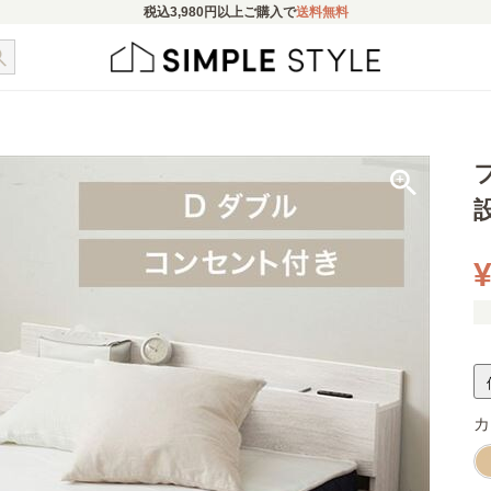
税込
3,980円
以上ご購入で
送料無料
¥
カ