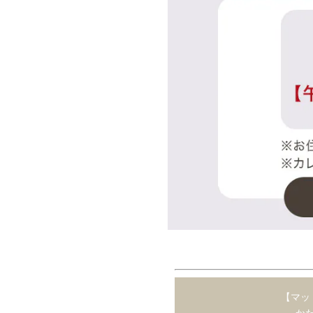
【マッ
か