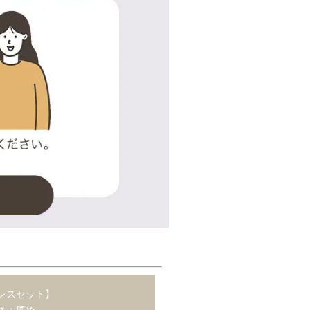
レスセット】
さ：硬め