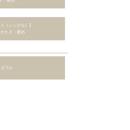
ット（シングル）】
スかたさ：硬め
ダブル