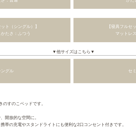
ット（シングル）】
【寝具フルセ
スかたさ：ふつう
マットレ
▼他サイズはこちら▼
ングル
セミ
きのすのこベッドです。
で、開放的な空間に。
携帯の充電やスタンドライトにも便利な2口コンセント付きです。