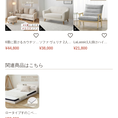
1
2
3
6畳に置けるカウチソフ
ソファ ヴェリナ 2人掛
LaLassic1人掛けハイバ
ァ｜ベージュ
け
ックソファ ワイド
¥44,800
¥38,000
¥21,800
関連商品はこちら
ロータイプすのこベッ