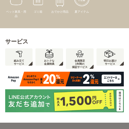
ペット家具・用
ゴミ箱
おでかけ用品
夏アイテム
品
サービス
組み立て
おトクな
会員限定
明日お届け
サービス
会員特典
1年間の
サービス
保証サービス