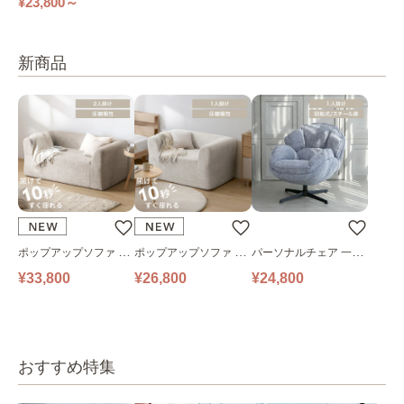
ド 棚・コンセント・マ
¥23,800～
ットレス付き
新商品
ポップアップソファ ソ
ポップアップソファ ソ
パーソナルチェア 一人
ファ フロアソファ 幅14
ファ フロアソファ 幅10
掛けソファ O’HANA ソ
¥33,800
¥26,800
¥24,800
0㎝ 2人掛け PUS1-2SA
0㎝ 1人掛け PUS1-1SA
ファ ブルーグレー
ベージュ
ベージュ
おすすめ特集