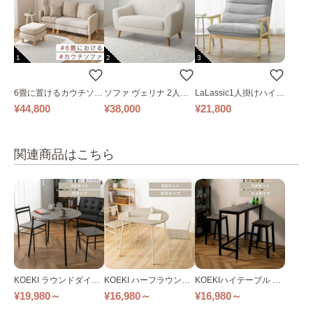
1
2
3
6畳に置けるカウチソフ
ソファ ヴェリナ 2人掛
LaLassic1人掛けハイバ
ァ｜ベージュ
け
ックソファ ワイド
¥44,800
¥38,000
¥21,800
関連商品はこちら
KOEKI ラウンドダイニ
KOEKI ハーフラウンド
KOEKIハイテーブル 3
ング3点セット
ダイニング3点セット
点セット 全2色
¥19,980～
¥16,980～
¥16,980～