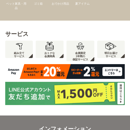
ペット家具・用
ゴミ箱
おでかけ用品
夏アイテム
品
サービス
組み立て
おトクな
会員限定
明日お届け
サービス
会員特典
1年間の
サービス
保証サービス
インフォメーション