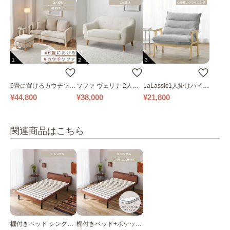
1
2
3
6畳に置けるカウチソフ
ソファ ヴェリナ 2人掛
LaLassic1人掛けハイバ
ァ｜ベージュ
け
ックソファ ワイド
¥44,800
¥38,000
¥21,800
関連商品はこちら
棚付きベッド シングル
棚付きベッド+ポケット