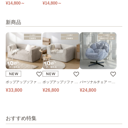
セミダブル ダブル TKS
コイルマットレス シン
¥14,800～
¥14,800～
B-S TKSB-SD TKSB-D
グル 全4色
全4色
新商品
ポップアップソファ ソ
ポップアップソファ ソ
パーソナルチェア 一人
ファ フロアソファ 幅14
ファ フロアソファ 幅10
掛けソファ O’HANA ソ
¥33,800
¥26,800
¥24,800
0㎝ 2人掛け PUS1-2SA
0㎝ 1人掛け PUS1-1SA
ファ ブルーグレー
ベージュ
ベージュ
おすすめ特集