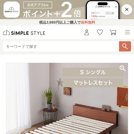
×
税込
3,980円
以上ご購入で
送料無料