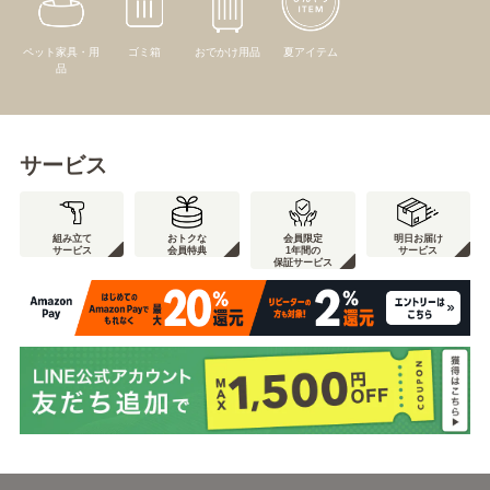
ペット家具・用
ゴミ箱
おでかけ用品
夏アイテム
品
サービス
組み立て
おトクな
会員限定
明日お届け
サービス
会員特典
1年間の
サービス
保証サービス