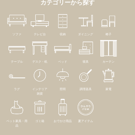
カテゴリーから探す
ソファ
テレビ台
収納
ダイニング
椅子
テーブル
デスク・机
ベッド
寝具
カーテン
ラグ
インテリア
照明
調理器具
家電
雑貨
ペット家具・用
ゴミ箱
おでかけ用品
夏アイテム
品