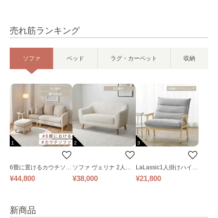
売れ筋ランキング
ソファ
ベッド
ラグ・カーペット
収納
1
2
3
6畳に置けるカウチソフ
ソファ ヴェリナ 2人掛
LaLassic1人掛けハイバ
ァ｜ベージュ
け
ックソファ ワイド
¥44,800
¥38,000
¥21,800
新商品