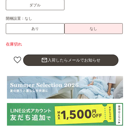
ダブル
開梱設置：
なし
あり
なし
在庫切れ
mail_outline
入荷したらメールでお知らせ