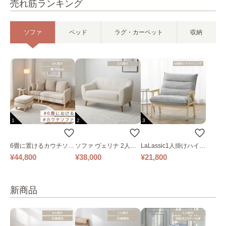
売れ筋ランキング
ソファ
ベッド
ラグ・カーペット
収納
1
2
3
6畳に置けるカウチソフ
ソファ ヴェリナ 2人掛
LaLassic1人掛けハイバ
ァ｜ベージュ
け
ックソファ ワイド
¥44,800
¥38,000
¥21,800
新商品