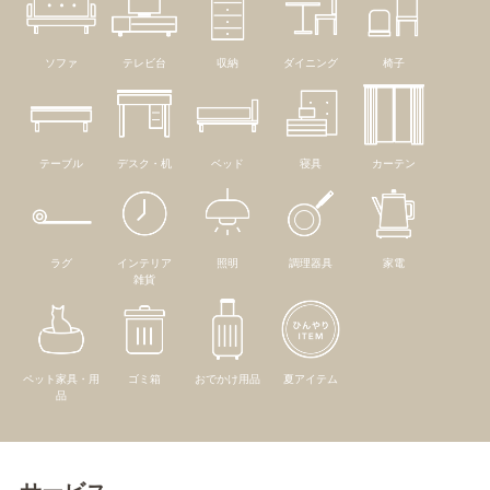
ソファ
テレビ台
収納
ダイニング
椅子
テーブル
デスク・机
ベッド
寝具
カーテン
ラグ
インテリア
照明
調理器具
家電
雑貨
ペット家具・用
ゴミ箱
おでかけ用品
夏アイテム
品