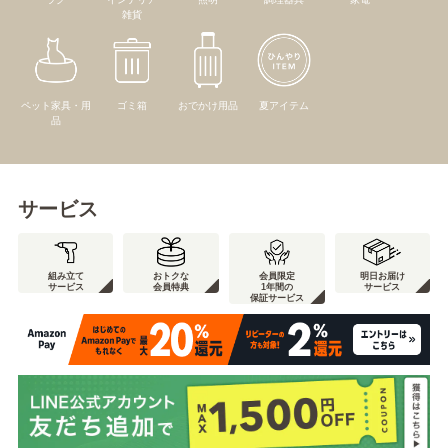
雑貨
ペット家具・用
ゴミ箱
おでかけ用品
夏アイテム
品
サービス
組み立て
おトクな
会員限定
明日お届け
サービス
会員特典
1年間の
サービス
保証サービス