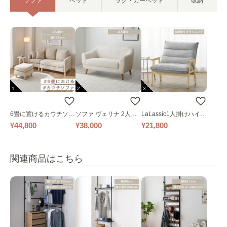
ソファ
ベッド
ラグ・カーペット
収納
1
2
3
6畳に置けるカウチソフ
ソファ ヴェリナ 2人掛
LaLassic1人掛けハイバ
ァ｜ベージュ
け
ックソファ ワイド
¥44,800
¥38,000
¥21,800
関連商品はこちら