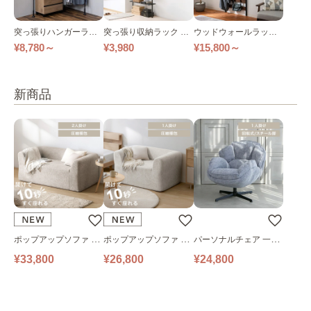
突っ張りハンガーラッ
突っ張り収納ラック 全
ウッドウォールラック
ク 幅263㎝ 全2色
2色
幅68㎝ 全2色
¥8,780～
¥3,980
¥15,800～
新商品
ポップアップソファ ソ
ポップアップソファ ソ
パーソナルチェア 一人
ファ フロアソファ 幅14
ファ フロアソファ 幅10
掛けソファ O’HANA ソ
¥33,800
¥26,800
¥24,800
0㎝ 2人掛け PUS1-2SA
0㎝ 1人掛け PUS1-1SA
ファ ブルーグレー
ベージュ
ベージュ