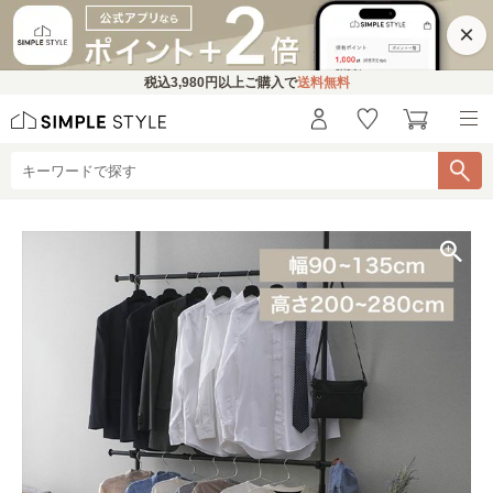
×
税込
3,980円
以上ご購入で
送料無料