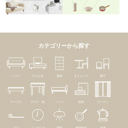
カテゴリーから探す
ソファ
テレビ台
収納
ダイニング
椅子
テーブル
デスク・机
ベッド
寝具
カーテン
ラグ
インテリア
照明
調理器具
家電