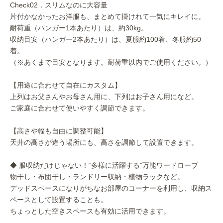
Check02．スリムなのに大容量
片付かなかったお洋服も、まとめて掛けれて一気にキレイに。
耐荷重（ハンガー1本あたり）は、約30kg。
収納目安（ハンガー2本あたり）は、夏服約100着、冬服約50
着。
（※あくまで目安となります。耐荷重以内でご使用ください。）
【用途に合わせて自在にカスタム】
上列はお父さんやお母さん用に、下列はお子さん用になど。
ご家庭に合わせて使いやすく調節できます。
【高さや幅も自由に調整可能】
天井の高さが違う場所にも、高さを調節して設置できます。
◆ 服収納だけじゃない！“多様に活躍する”万能ワードローブ
物干し・布団干し・ランドリー収納・植物ラックなど。
デッドスペースになりがちなお部屋のコーナーを利用し、収納ス
ペースとして設置することも。
ちょっとした空きスペースも有効に活用できます。