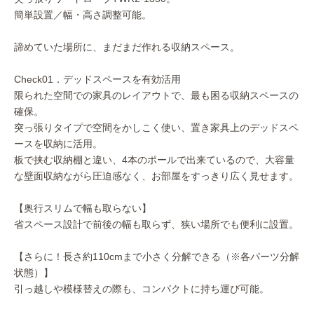
簡単設置／幅・高さ調整可能。
諦めていた場所に、まだまだ作れる収納スペース。
Check01．デッドスペースを有効活用
限られた空間での家具のレイアウトで、最も困る収納スペースの
確保。
突っ張りタイプで空間をかしこく使い、置き家具上のデッドスペ
ースを収納に活用。
板で挟む収納棚と違い、4本のポールで出来ているので、大容量
な壁面収納ながら圧迫感なく、お部屋をすっきり広く見せます。
【奥行スリムで幅も取らない】
省スペース設計で前後の幅も取らず、狭い場所でも便利に設置。
【さらに！長さ約110cmまで小さく分解できる（※各パーツ分解
状態）】
引っ越しや模様替えの際も、コンパクトに持ち運び可能。