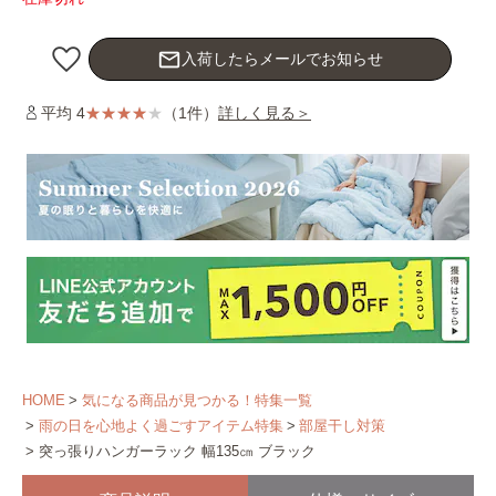
mail_outline
入荷したらメールでお知らせ
平均 4
（1件）
詳しく見る＞
HOME
気になる商品が見つかる！特集一覧
雨の日を心地よく過ごすアイテム特集
部屋干し対策
突っ張りハンガーラック 幅135㎝ ブラック