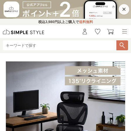
×
税込
3,980円
以上ご購入で
送料無料