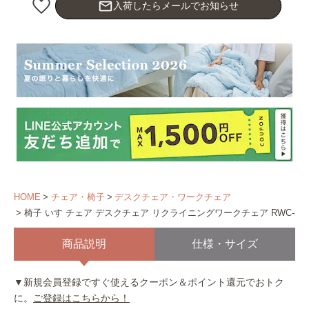
mail_outline
入荷したらメールでお知らせ
HOME
チェア・椅子
デスクチェア・ワークチェア
椅子 いす チェア デスクチェア リクライニングワークチェア RWC-520
商品説明
仕様・サイズ
▼新規会員登録ですぐ使えるクーポン＆ポイント還元でおトク
に。
ご登録はこちらから！