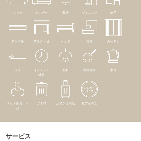
ソファ
テレビ台
収納
ダイニング
椅子
テーブル
デスク・机
ベッド
寝具
カーテン
ラグ
インテリア
照明
調理器具
家電
雑貨
ペット家具・用
ゴミ箱
おでかけ用品
夏アイテム
品
サービス