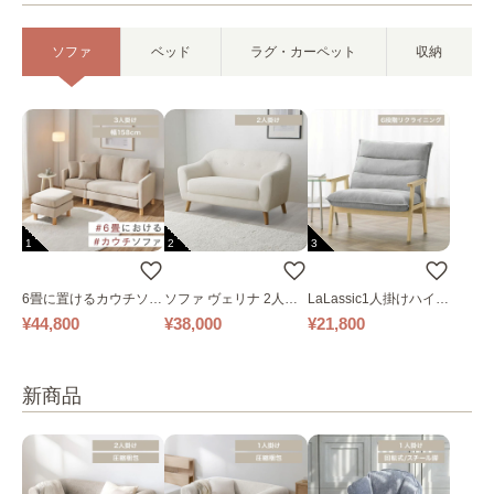
ソファ
ベッド
ラグ・カーペット
収納
1
2
3
6畳に置けるカウチソフ
ソファ ヴェリナ 2人掛
LaLassic1人掛けハイバ
ァ｜ベージュ
け
ックソファ ワイド
¥44,800
¥38,000
¥21,800
新商品