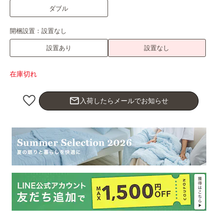
ダブル
開梱設置：
設置なし
設置あり
設置なし
在庫切れ
mail_outline
入荷したらメールでお知らせ