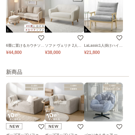
1
2
3
6畳に置けるカウチソフ
ソファ ヴェリナ 2人掛
LaLassic1人掛けハイバ
ァ｜ベージュ
け
ックソファ ワイド
¥44,800
¥38,000
¥21,800
新商品
ポップアップソファ ソ
ポップアップソファ ソ
パーソナルチェア 一人