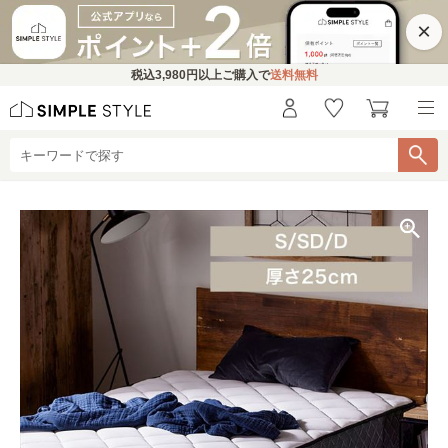
×
税込
3,980円
以上ご購入で
送料無料