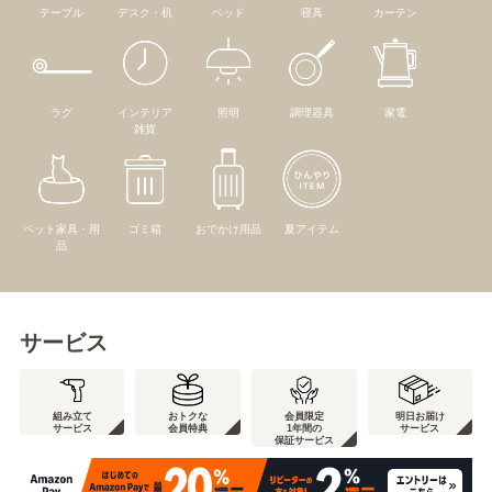
テーブル
デスク・机
ベッド
寝具
カーテン
ラグ
インテリア
照明
調理器具
家電
雑貨
ペット家具・用
ゴミ箱
おでかけ用品
夏アイテム
品
サービス
組み立て
おトクな
会員限定
明日お届け
サービス
会員特典
1年間の
サービス
保証サービス