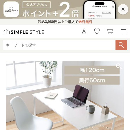
×
税込
3,980円
以上ご購入で
送料無料