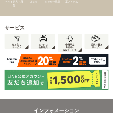
ペット家具・用
ゴミ箱
おでかけ用品
夏アイテム
品
サービス
組み立て
おトクな
会員限定
明日お届け
サービス
会員特典
1年間の
サービス
保証サービス
インフォメーション