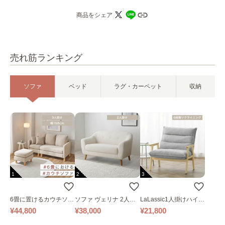
商品をシェア
売れ筋ランキング
ソファ
ベッド
ラグ・カーペット
収納
1
2
3
6畳に置けるカウチソフ
ソファ ヴェリナ 2人掛
LaLassic1人掛けハイバ
ァ｜ベージュ
け
ックソファ ワイド
¥44,800
¥38,000
¥21,800