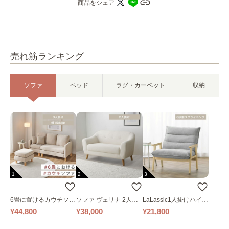
商品をシェア
売れ筋ランキング
ソファ
ベッド
ラグ・カーペット
収納
1
2
3
6畳に置けるカウチソフ
ソファ ヴェリナ 2人掛
LaLassic1人掛けハイバ
ァ｜ベージュ
け
ックソファ ワイド
¥44,800
¥38,000
¥21,800