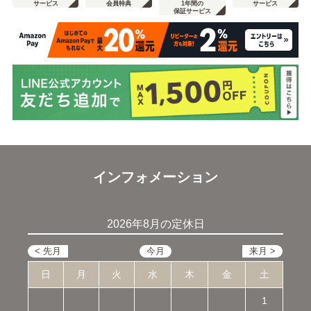
サービス
会員特典
1年間の
サービス
保証サービス
インフォメーション
2026年8月の定休日
日
月
火
水
木
金
土
1