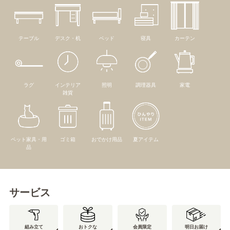
テーブル
デスク・机
ベッド
寝具
カーテン
ラグ
インテリア
照明
調理器具
家電
雑貨
ペット家具・用
ゴミ箱
おでかけ用品
夏アイテム
品
サービス
組み立て
おトクな
会員限定
明日お届け