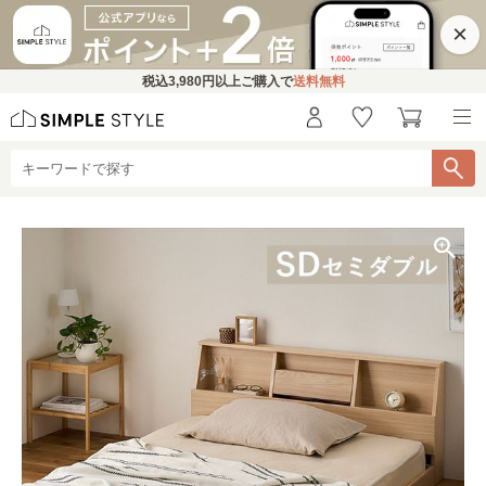
×
税込
3,980円
以上ご購入で
送料無料