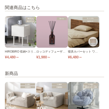
関連商品はこちら
HIROBIRO 収納×スリム
ロッコディフューザー
寝具カバーセット ワッ
サイドテーブル 全3色
150ml 15992 全4色
フル アイボリー KKC-T
¥4,480～
¥1,980～
¥6,480～
CW BXS-TCW PWC-TC
W3550 全3サイズ
新商品