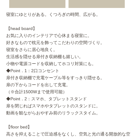
寝室にゆとりがある。くつろぎの時間、広がる。
【head board】
お気に入りのインテリアで心休まる寝室に。
好きなもので枕元を飾ってこだわりの空間づくり。
寝室をさらに居心地良く。
生活感を隠せる扉付き収納棚も嬉しい。
小物や電源コードを収納してホコリ対策にも。
◆Point．1：2口コンセント
扉付き収納棚で充電ケーブル等をすっきり隠せる。
扉の下からコードを出して充電。
（※合計1500Wまで使用可能）
◆Point．2：スマホ、タブレットスタンド
扉を閉じればスマホやタブレットのスタンドに。
動画を観ながらおやすみ前のリラックスタイム。
【floor bed】
高さを抑えることで圧迫感をなくし、空気と光の通る開放的な空