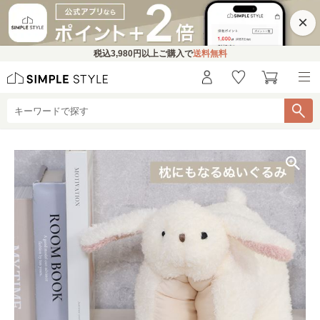
×
税込
3,980円
以上ご購入で
送料無料