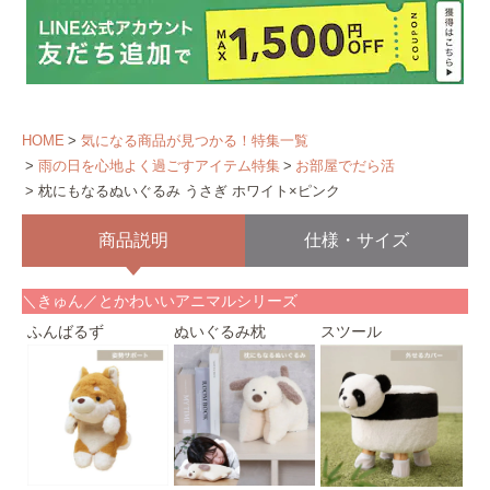
HOME
気になる商品が見つかる！特集一覧
雨の日を心地よく過ごすアイテム特集
お部屋でだら活
枕にもなるぬいぐるみ うさぎ ホワイト×ピンク
商品説明
仕様・サイズ
＼きゅん／とかわいいアニマルシリーズ
ふんばるず
ぬいぐるみ枕
スツール