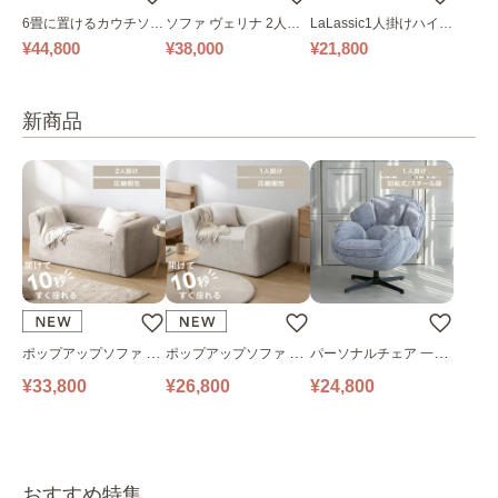
6畳に置けるカウチソフ
ソファ ヴェリナ 2人掛
LaLassic1人掛けハイバ
ァ｜ベージュ
け
ックソファ ワイド
¥44,800
¥38,000
¥21,800
新商品
ポップアップソファ ソ
ポップアップソファ ソ
パーソナルチェア 一人
ファ フロアソファ 幅14
ファ フロアソファ 幅10
掛けソファ O’HANA ソ
¥33,800
¥26,800
¥24,800
0㎝ 2人掛け PUS1-2SA
0㎝ 1人掛け PUS1-1SA
ファ ブルーグレー
ベージュ
ベージュ
おすすめ特集