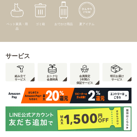
ペット家具・用
ゴミ箱
おでかけ用品
夏アイテム
品
サービス
組み立て
おトクな
会員限定
明日お届け
サービス
会員特典
1年間の
サービス
保証サービス