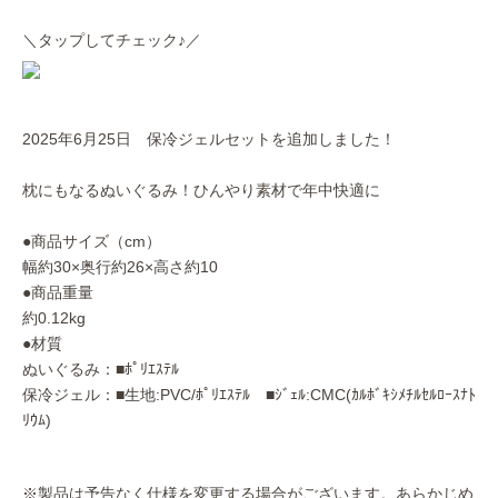
＼タップしてチェック♪／
2025年6月25日 保冷ジェルセットを追加しました！
枕にもなるぬいぐるみ！ひんやり素材で年中快適に
●商品サイズ（cm）
幅約30×奥行約26×高さ約10
●商品重量
約0.12kg
●材質
ぬいぐるみ：■ﾎﾟﾘｴｽﾃﾙ
保冷ジェル：■生地:PVC/ﾎﾟﾘｴｽﾃﾙ ■ｼﾞｪﾙ:CMC(ｶﾙﾎﾞｷｼﾒﾁﾙｾﾙﾛｰｽﾅﾄ
ﾘｳﾑ)
※製品は予告なく仕様を変更する場合がございます。あらかじめ