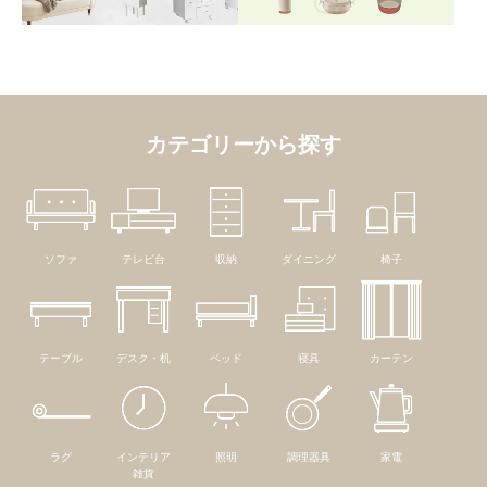
カテゴリーから探す
ソファ
テレビ台
収納
ダイニング
椅子
テーブル
デスク・机
ベッド
寝具
カーテン
ラグ
インテリア
照明
調理器具
家電
雑貨