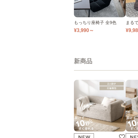
もっちり座椅子 全9色
まるで
¥3,990～
¥9,9
新商品