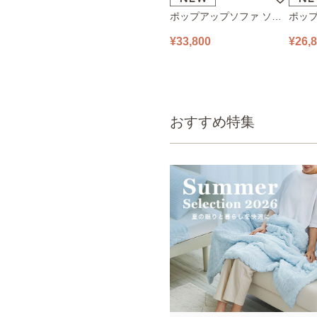
ポップアップソファ ソフ
ポップ
ァ フロアソファ 幅140㎝
ァ フ
¥33,800
¥26,
2人掛け PUS1-2SA ベージ
1人掛け
ュ
ュ
おすすめ特集