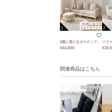
1
2
6畳に置けるカウチソファ
ソファ
｜ベージュ
¥44,800
¥38,
関連商品はこちら