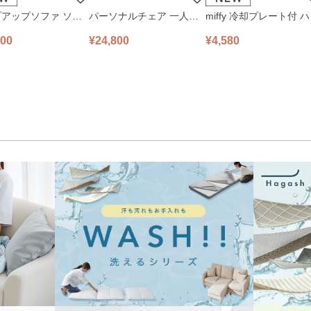
アップソファ ソフ
パーソナルチェア 一人掛
miffy 冷却プレート付 
ロアソファ 幅100㎝
けソファ O’HANA ソファ
ディファン 393-PXXP0
800
¥24,800
¥4,580
 PUS1-1SA ベージ
ブルーグレー
ピンク