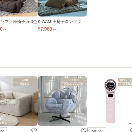
ソファ座椅子 全3色
KIWAMI座椅子ロングタイ
プ 全4色
80～
¥7,980～