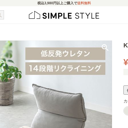
税込
3,980円
以上ご購入で
送料無料
¥
カ