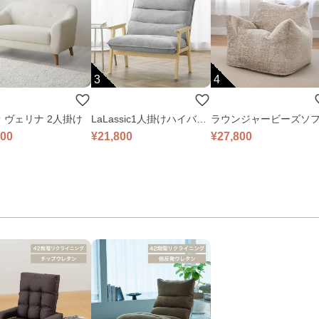
3
4
 ヴェリナ 2人掛け
LaLassic1人掛けハイバッ
ラウンジャービーズソ
クソファ ワイド
000
¥21,800
¥27,800