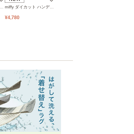
ハン
miffy ダイカット ハンディ
78
ファン 393-PXXP077 オフ
¥4,780
ホワイト