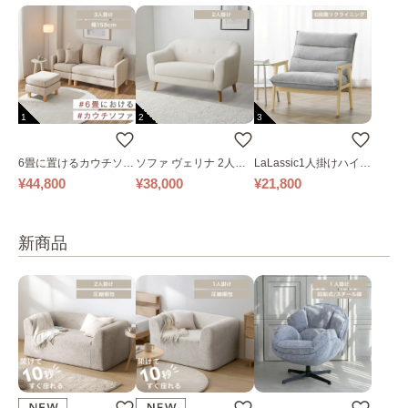
1
2
3
6畳に置けるカウチソフ
ソファ ヴェリナ 2人掛
LaLassic1人掛けハイバ
ァ｜ベージュ
け
ックソファ ワイド
¥44,800
¥38,000
¥21,800
新商品