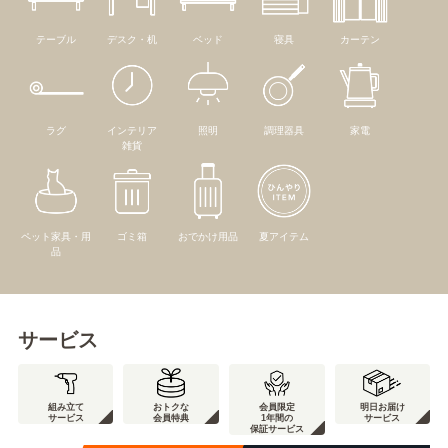
テーブル
デスク・机
ベッド
寝具
カーテン
ラグ
インテリア
照明
調理器具
家電
雑貨
ペット家具・用
ゴミ箱
おでかけ用品
夏アイテム
品
サービス
組み立て
おトクな
会員限定
明日お届け
サービス
会員特典
1年間の
サービス
保証サービス