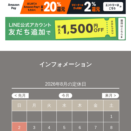
インフォメーション
2026年8月の定休日
日
月
火
水
木
金
土
1
2
3
4
5
6
7
8