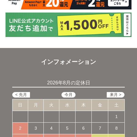
インフォメーション
2026年8月の定休日
日
月
火
水
木
金
土
1
2
3
4
5
6
7
8