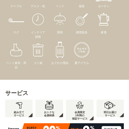
テーブル
デスク・机
ベッド
寝具
カーテン
ラグ
インテリア
照明
調理器具
家電
雑貨
ペット家具・用
ゴミ箱
おでかけ用品
夏アイテム
品
サービス
組み立て
おトクな
会員限定
明日お届け
サービス
会員特典
1年間の
サービス
保証サービス