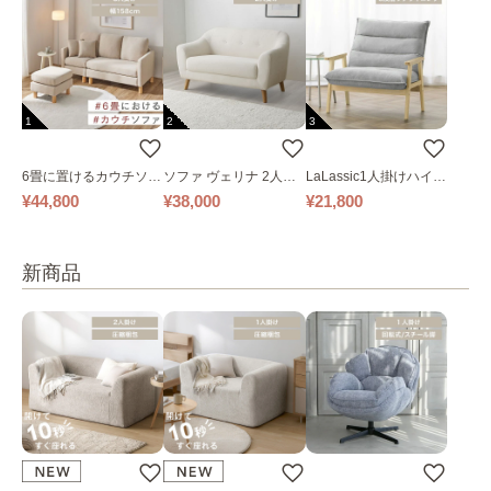
1
2
3
6畳に置けるカウチソフ
ソファ ヴェリナ 2人掛
LaLassic1人掛けハイバ
ァ｜ベージュ
け
ックソファ ワイド
¥44,800
¥38,000
¥21,800
新商品