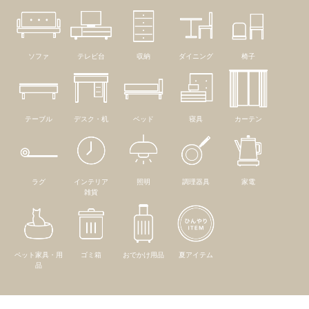
ソファ
テレビ台
収納
ダイニング
椅子
テーブル
デスク・机
ベッド
寝具
カーテン
ラグ
インテリア
照明
調理器具
家電
雑貨
ペット家具・用
ゴミ箱
おでかけ用品
夏アイテム
品