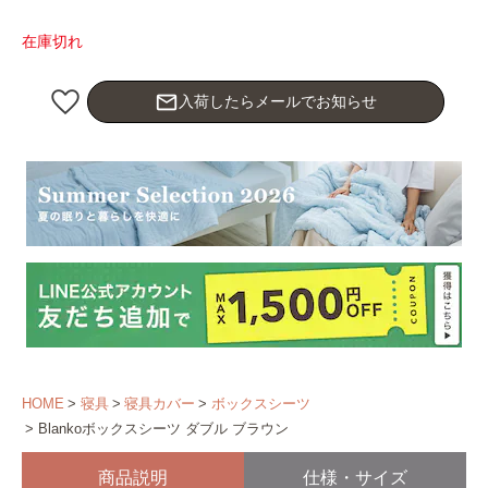
在庫切れ
mail_outline
入荷したらメールでお知らせ
HOME
寝具
寝具カバー
ボックスシーツ
Blankoボックスシーツ ダブル ブラウン
商品説明
仕様・サイズ