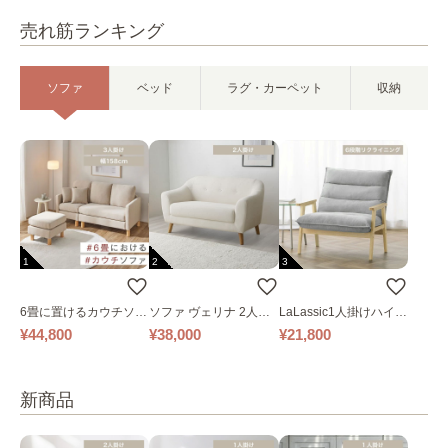
売れ筋ランキング
ソファ
ベッド
ラグ・カーペット
収納
1
2
3
6畳に置けるカウチソフ
ソファ ヴェリナ 2人掛
LaLassic1人掛けハイバ
ァ｜ベージュ
け
ックソファ ワイド
¥44,800
¥38,000
¥21,800
新商品