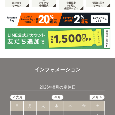
組み立て
おトクな
会員限定
明日お届け
サービス
会員特典
1年間の
サービス
保証サービス
インフォメーション
2026年8月の定休日
日
月
火
水
木
金
土