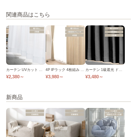
関連商品はこちら
カーテン UVカット レ
4P IPラック 4枚組み 幅
カーテン 1級遮光 ドレ
ースカーテン 幅100cm/
100cm×丈135cm
ープカーテン 2枚組 幅1
¥2,380～
¥3,980～
¥3,480～
150cm×丈98～208cm
00cm
新商品