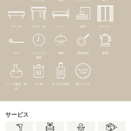
テーブル
デスク・机
ベッド
寝具
カーテン
ラグ
インテリア
照明
調理器具
家電
雑貨
ペット家具・用
ゴミ箱
おでかけ用品
夏アイテム
品
サービス