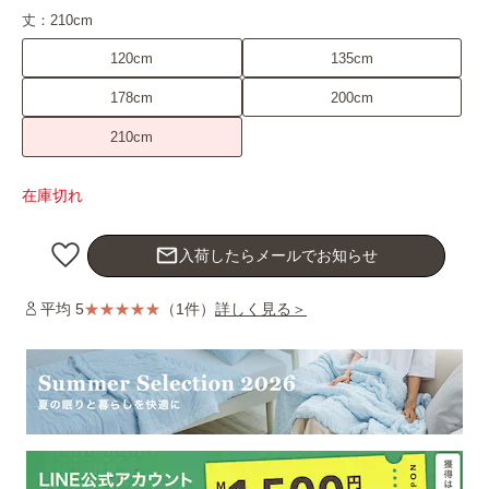
丈：
210cm
120cm
135cm
178cm
200cm
210cm
在庫切れ
mail_outline
入荷したらメールでお知らせ
平均 5
（1件）
詳しく見る＞