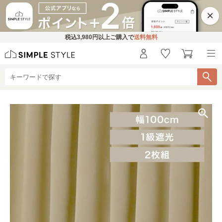
×
税込
3,980円
以上ご購入で
送料無料