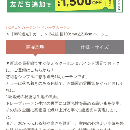
HOME
カーテン
ドレープカーテン
【99%遮光】カーテン 2枚組 幅100cm×丈210cm ベージュ
商品説明
仕様・サイズ
▼新規会員登録ですぐ使えるクーポン＆ポイント還元でおトク
に。
ご登録はこちらから！
窓辺をシンプルに彩る遮光1級カーテンです。
カラーは落ち着きのある色味で、お部屋の雰囲気をぐっとおしゃ
れに。
1級遮光の秘密は生地の裏面。
ドレープカーテン生地の裏面には遮光性を高める黒い糸を使用、
その糸を全面に高密度で織り上げる事で1級遮光を実現しまし
た。
また、窓から伝わる熱や寒さを遮断し、室内の心地よい空気を外
に逃がさず保護するのでオールシーズン快適に過ごせます。