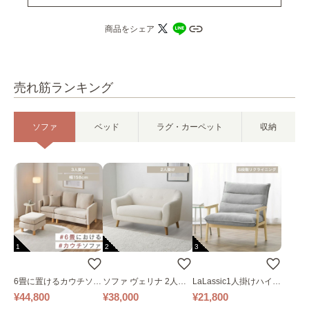
商品をシェア
売れ筋ランキング
ソファ
ベッド
ラグ・カーペット
収納
1
2
3
6畳に置けるカウチソフ
ソファ ヴェリナ 2人掛
LaLassic1人掛けハイバ
ァ｜ベージュ
け
ックソファ ワイド
¥44,800
¥38,000
¥21,800