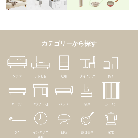
カテゴリーから探す
ソファ
テレビ台
収納
ダイニング
椅子
テーブル
デスク・机
ベッド
寝具
カーテン
ラグ
インテリア
照明
調理器具
家電
雑貨