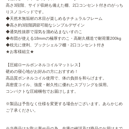
高さ3段階、サイド収納も備えた棚、2口コンセント付きのがっち
りスノコベッドです。
◆天然木無垢材の木目が楽しめるナチュラルフレーム
◆高さ約3段階調節可能なシンプルデザイン
◆通気性抜群で湿気を溜め込まないすのこ
◆布団が使える18mmの極厚すのこ・高耐久構造で耐荷重200kg
◆枕元に便利、ブックシェルフ棚・2口コンセント付き
★お客様組立★
【圧縮ロールボンネルコイルマットレス】
硬めの寝心地がお好みの方におすすめ！
高品質ボンネルコイル使用で、体の負担を和らげます。
高密度コイル、強度・耐久性に優れたスプリングを採用。
コンパクトな圧縮梱包でお届けします。
※製品は予告なく仕様を変更する場合がございます。あらかじめ
ご了承ください。
※当商品はお取り寄せ品の為、在庫の確認及び商品のお届けまで