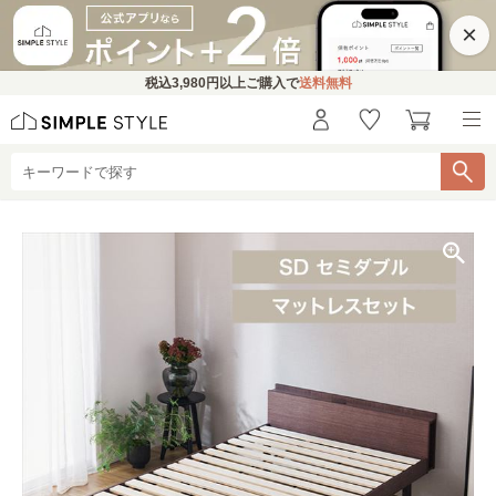
×
税込
3,980円
以上ご購入で
送料無料