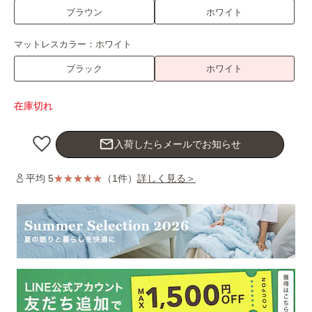
ブラウン
ホワイト
マットレスカラー：
ホワイト
ブラック
ホワイト
在庫切れ
mail_outline
入荷したらメールでお知らせ
平均 5
（1件）
詳しく見る＞