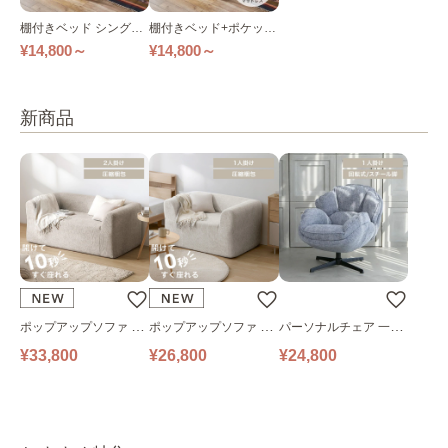
棚付きベッド シングル
棚付きベッド+ポケット
セミダブル ダブル TKS
コイルマットレス セミ
¥14,800～
¥14,800～
B-S TKSB-SD TKSB-D
ダブル TKSB-SD 全4色
全4色
新商品
ポップアップソファ ソ
ポップアップソファ ソ
パーソナルチェア 一人
ファ フロアソファ 幅14
ファ フロアソファ 幅10
掛けソファ O’HANA ソ
¥33,800
¥26,800
¥24,800
0㎝ 2人掛け PUS1-2SA
0㎝ 1人掛け PUS1-1SA
ファ ブルーグレー
ベージュ
ベージュ