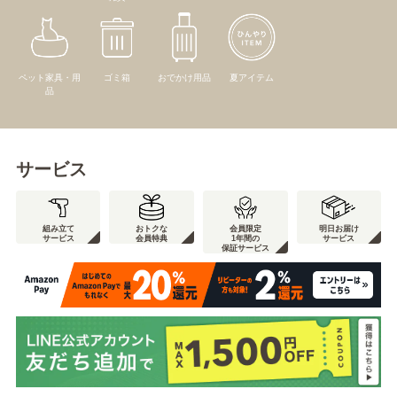
ペット家具・用
ゴミ箱
おでかけ用品
夏アイテム
品
サービス
組み立て
おトクな
会員限定
明日お届け
サービス
会員特典
1年間の
サービス
保証サービス