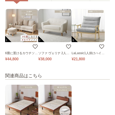
1
2
3
6畳に置けるカウチソフ
ソファ ヴェリナ 2人掛
LaLassic1人掛けハイバ
ァ｜ベージュ
け
ックソファ ワイド
¥44,800
¥38,000
¥21,800
関連商品はこちら