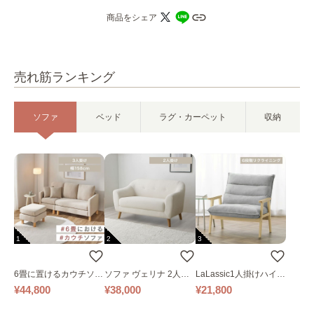
商品をシェア
売れ筋ランキング
ソファ
ベッド
ラグ・カーペット
収納
1
2
3
6畳に置けるカウチソフ
ソファ ヴェリナ 2人掛
LaLassic1人掛けハイバ
ァ｜ベージュ
け
ックソファ ワイド
¥44,800
¥38,000
¥21,800