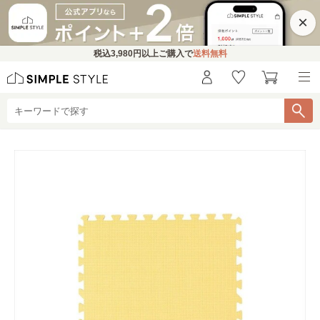
×
税込
3,980円
以上ご購入で
送料無料