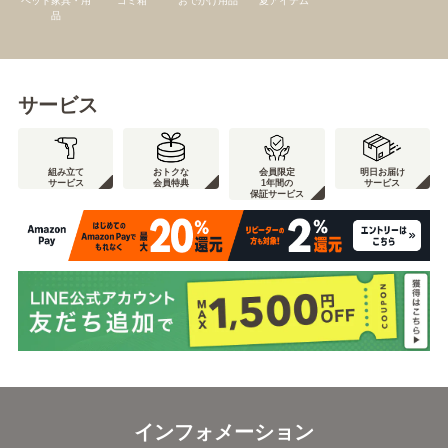
ペット家具・用
ゴミ箱
おでかけ用品
夏アイテム
品
サービス
組み立て
おトクな
会員限定
明日お届け
サービス
会員特典
1年間の
サービス
保証サービス
インフォメーション