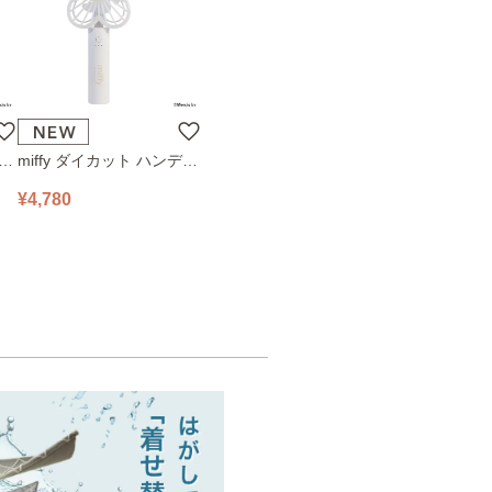
ハン
miffy ダイカット ハンディ
78
ファン 393-PXXP077 オフ
¥4,780
ホワイト