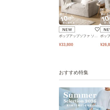
ポップアップソファ ソフ
ポップ
ァ フロアソファ 幅140㎝
ァ フ
¥33,800
¥26,
2人掛け PUS1-2SA ベージ
1人掛け
ュ
ュ
おすすめ特集