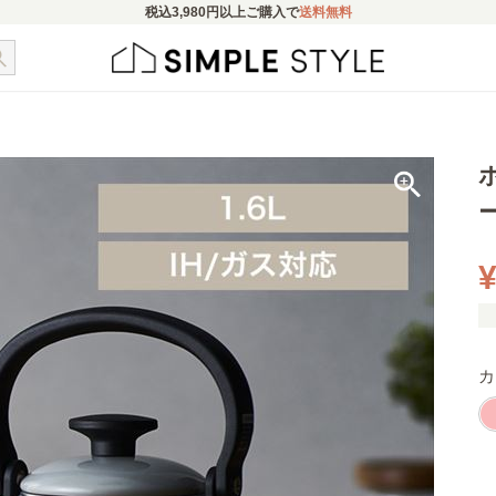
税込
3,980円
以上ご購入で
送料無料
¥
カ