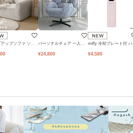
アップソファ ソフ
パーソナルチェア 一人掛
miffy 冷却プレート付 
ロアソファ 幅100㎝
けソファ O’HANA ソファ
ディファン 393-PXXP0
800
¥24,800
¥4,580
 PUS1-1SA ベージ
ブルーグレー
ピンク