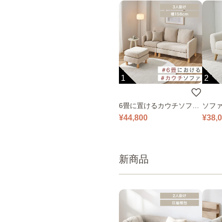
1
2
6畳に置けるカウチソファ
ソファ
｜ベージュ
¥44,800
¥38,
新商品