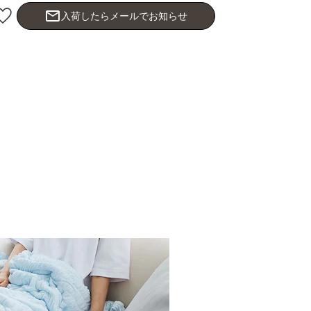
mail_outline
入荷したらメールでお知らせ