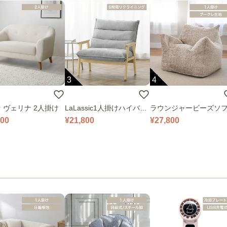
3
4
 ヴェリナ 2人掛け
LaLassic1人掛けハイバッ
ラウンジャービーズソ
クソファ ワイド
000
¥21,800
¥27,800