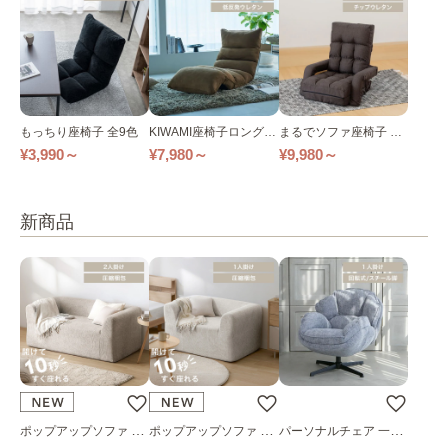
もっちり座椅子 全9色
KIWAMI座椅子ロングタ
まるでソファ座椅子 全
イプ 全4色
3色
¥3,990～
¥7,980～
¥9,980～
新商品
ポップアップソファ ソ
ポップアップソファ ソ
パーソナルチェア 一人