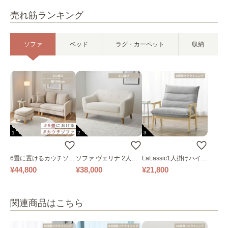
売れ筋ランキング
ソファ
ベッド
ラグ・カーペット
収納
1
2
3
6畳に置けるカウチソフ
ソファ ヴェリナ 2人掛
LaLassic1人掛けハイバ
ァ｜ベージュ
け
ックソファ ワイド
¥44,800
¥38,000
¥21,800
関連商品はこちら