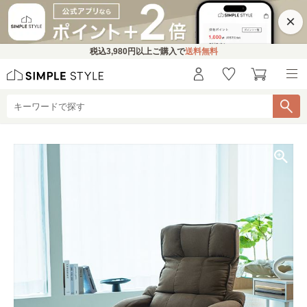
×
税込
3,980円
以上ご購入で
送料無料