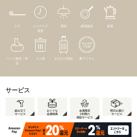
ラグ
インテリア
照明
調理器具
家電
雑貨
ペット家具・用
ゴミ箱
おでかけ用品
夏アイテム
品
サービス
組み立て
おトクな
会員限定
明日お届け
サービス
会員特典
1年間の
サービス
保証サービス