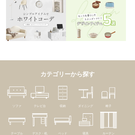
カテゴリーから探す
ソファ
テレビ台
収納
ダイニング
椅子
テーブル
デスク・机
ベッド
寝具
カーテン