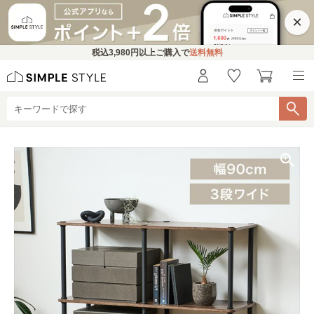
×
税込
3,980円
以上ご購入で
送料無料