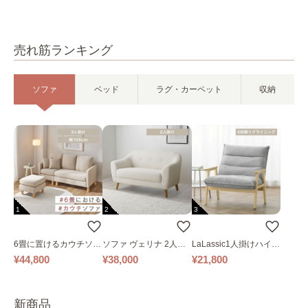
売れ筋ランキング
ソファ
ベッド
ラグ・カーペット
収納
1
2
3
6畳に置けるカウチソフ
ソファ ヴェリナ 2人掛
LaLassic1人掛けハイバ
ァ｜ベージュ
け
ックソファ ワイド
¥44,800
¥38,000
¥21,800
新商品