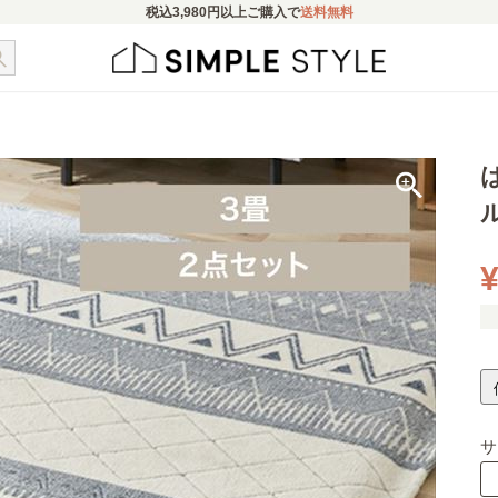
税込
3,980円
以上ご購入で
送料無料
ル
¥
サ