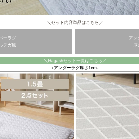
＼セット内容単品はこちら／
バーラグ
アン
ルテガ風
厚
＼Hagashセット一覧はこちら／
↓アンダーラグ厚さ1cm↓