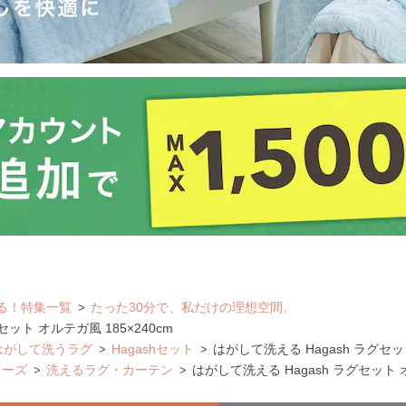
る！特集一覧
たった30分で、私だけの理想空間。
セット オルテガ風 185×240cm
│はがして洗うラグ
Hagashセット
はがして洗える Hagash ラグセット
リーズ
洗えるラグ・カーテン
はがして洗える Hagash ラグセット オ