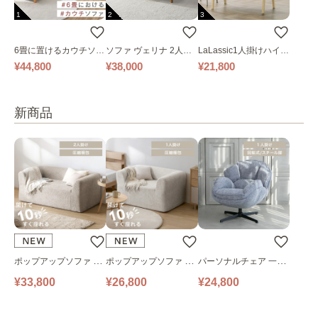
1
2
3
6畳に置けるカウチソフ
ソファ ヴェリナ 2人掛
LaLassic1人掛けハイバ
ァ｜ベージュ
け
ックソファ ワイド
¥44,800
¥38,000
¥21,800
新商品
ポップアップソファ ソ
ポップアップソファ ソ
パーソナルチェア 一人
ファ フロアソファ 幅14
ファ フロアソファ 幅10
掛けソファ O’HANA ソ
¥33,800
¥26,800
¥24,800
0㎝ 2人掛け PUS1-2SA
0㎝ 1人掛け PUS1-1SA
ファ ブルーグレー
ベージュ
ベージュ