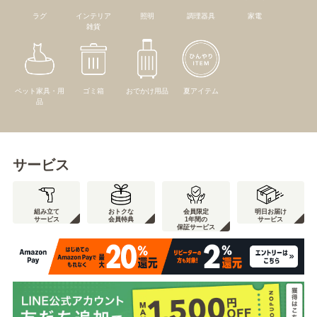
ラグ
インテリア
照明
調理器具
家電
雑貨
ペット家具・用
ゴミ箱
おでかけ用品
夏アイテム
品
サービス
組み立て
おトクな
会員限定
明日お届け
サービス
会員特典
1年間の
サービス
保証サービス