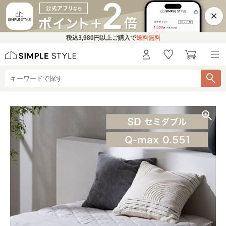
×
税込
3,980円
以上ご購入で
送料無料