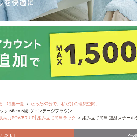
る！特集一覧
たった30分で、私だけの理想空間。
ク 56cm 5段 ヴィンテージブラウン
収納力POWER UP│組み立て簡単ラック
組み立て簡単 連結スチールラ
商品説明
仕