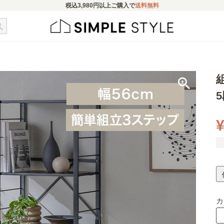
税込
3,980円
以上ご購入で
送料無料
¥
カ