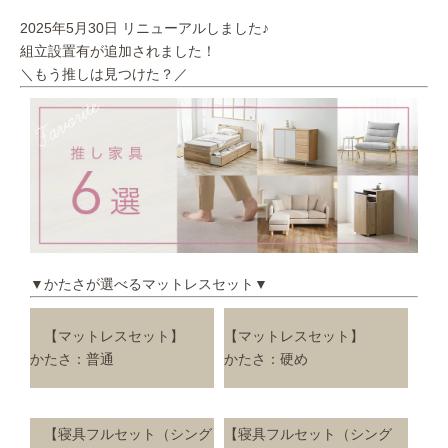
2025年5月30日 リニューアルしました♪
組立設置有が追加されました！
＼もう推しは見つけた？／
▼かたさが選べるマットレスセット▼
【マットレスセット】
【マットレスセット】
かたさ：普通
かたさ：硬め
【寝具フルセット（シング
【寝具フルセット（シング