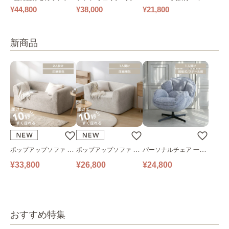
ァ｜ベージュ
け
ックソファ ワイド
¥44,800
¥38,000
¥21,800
新商品
ポップアップソファ ソ
ポップアップソファ ソ
パーソナルチェア 一人
ファ フロアソファ 幅14
ファ フロアソファ 幅10
掛けソファ O’HANA ソ
¥33,800
¥26,800
¥24,800
0㎝ 2人掛け PUS1-2SA
0㎝ 1人掛け PUS1-1SA
ファ ブルーグレー
ベージュ
ベージュ
おすすめ特集