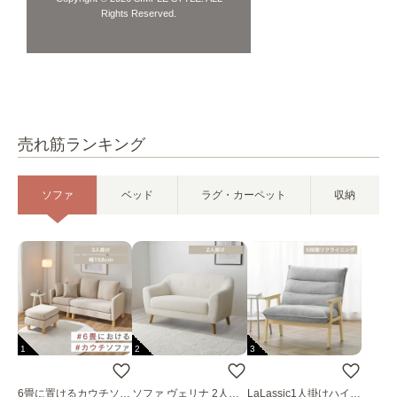
Rights Reserved.
売れ筋ランキング
ソファ
ベッド
ラグ・カーペット
収納
1
2
3
6畳に置けるカウチソフ
ソファ ヴェリナ 2人掛
LaLassic1人掛けハイバ