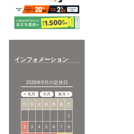
ス
インフォメーション
2026年8月の定休日
日
月
火
水
木
金
土
1
2
3
4
5
6
7
8