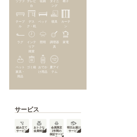
ソファ
テレビ
収納
ダイニ
椅子
台
ング
テーブ
デス
ベッド
寝具
カーテ
ル
ク・机
ン
ラグ
インテ
照明
調理器
家電
リア
具
雑貨
ペット
ゴミ箱
おでか
夏アイ
家具・
け用品
テム
用品
サービス
組み立て
おトクな
会員限定
明日お届け
サービス
会員特典
1年間の
サービス
保証サービ