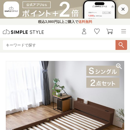
×
税込
3,980円
以上ご購入で
送料無料