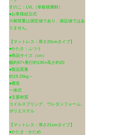
すのこ：LVL（単板積層材）
●お客様組立式
※耐荷重は測定値であり、保証値ではあ
りません。
【マットレス：厚さ20cmタイプ】
●かたさ：ふつう
●商品サイズ（cm）
幅約97×奥行約195×高さ約20
●製品質量
約19.25kg～
●構造
一体式
●主要材質
コイルスプリング、ウレタンフォーム、
ポリエステル
【マットレス：厚さ21cmタイプ】
●かたさ：かため