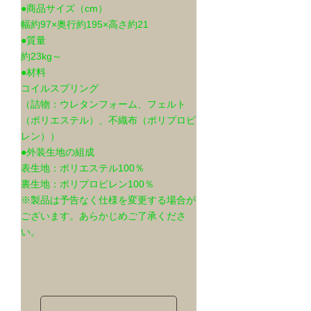
●商品サイズ（cm）
幅約97×奥行約195×高さ約21
●質量
約23kg～
●材料
コイルスプリング
（詰物：ウレタンフォーム、フェルト
（ポリエステル）、不織布（ポリプロピ
レン））
●外装生地の組成
表生地：ポリエステル100％
裏生地：ポリプロピレン100％
※製品は予告なく仕様を変更する場合が
ございます。あらかじめご了承くださ
い。