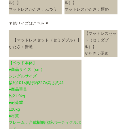
ル）】
ル）】
マットレスかたさ：ふつう
マットレスかたさ：硬め
▼他サイズはこちら▼
【マットレスセッ
【マットレスセット（セミダブル）】
ト（セミダブ
かたさ：普通
ル）】
かたさ：硬め
【ベッド本体】
●商品サイズ（cm）
シングルサイズ
幅約101×奥行約227×高さ約41
●商品重量
約21.9kg
●耐荷重
120kg
●材質
フレーム：合成樹脂化粧パーティクルボ
ード