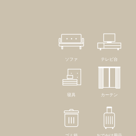
ソファ
テレビ台
寝具
カーテン
ゴミ箱
おでかけ用品