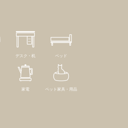
デスク・机
ベッド
家電
ペット家具・用品