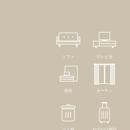
ソファ
テレビ台
寝具
カーテン
ゴミ箱
おでかけ用品