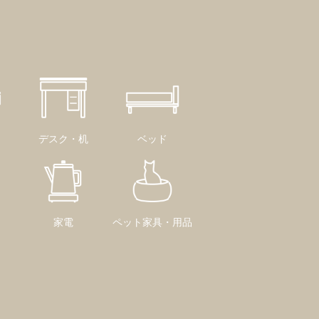
デスク・机
ベッド
家電
ペット家具・用品