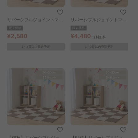
リバーシブルジョイントマッ
リバーシブルジョイントマッ
ト30cm 9枚 モカブラウン／
ト30cm 18枚 モカブラウン／
販売価格
販売価格
ベージュ
ベージュ
¥2,580
¥4,480
送料無料
1～3日以内発送予定
1～3日以内発送予定
【36枚】リバーシブルジョイ
【54枚】リバーシブルジョイ