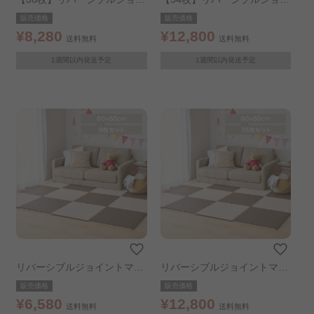
ントマット30cm 18枚 ×2個
ントマット30cm 18枚 ×3個
販売価格
販売価格
モカブラウン／ベージュ
モカブラウン／ベージュ
¥8,280
¥12,800
送料無料
送料無料
1週間以内発送予定
1週間以内発送予定
リバーシブルジョイントマッ
リバーシブルジョイントマッ
ト60cm 9枚 モカブラウン／
ト60cm 16枚 モカブラウン／
販売価格
販売価格
ベージュ
ベージュ
¥6,580
¥12,800
送料無料
送料無料