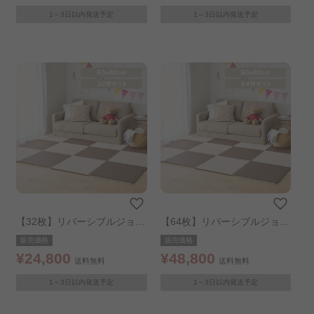
1～3日以内発送予定
1～3日以内発送予定
【32枚】リバーシブルジョイ
【64枚】リバーシブルジョイ
ントマット60cm 16枚 ×2個
ントマット60cm 16枚 ×4個
販売価格
販売価格
モカブラウン／ベージュ
モカブラウン／ベージュ
¥24,800
¥48,800
送料無料
送料無料
1～3日以内発送予定
1～3日以内発送予定