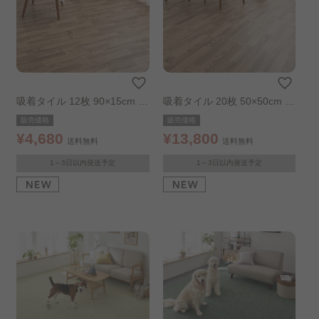
ラグ・カーペット
冬ラグ
キッチンマット
玄関マット
無地ラグ
柄・デザインラグ
夏用ラグ
吸着タイル 12枚 90×15cm 木
吸着タイル 20枚 50×50cm 木
目×ウォールナット
目×ウォールナット
販売価格
販売価格
¥4,680
¥13,800
送料無料
送料無料
1～3日以内発送予定
1～3日以内発送予定