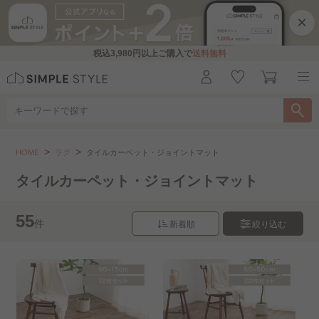
×
税込
3,980円
以上ご購入で
送料無料
ラグ
タイルカーペット・ジョイントマット
HOME
ラグ
タイルカーペット・ジョイントマット
こちらをお探しですか？
タイルカーペット・ジョイントマット
ホットカーペット
長方形ラグ
正方形ラグ
55
件
新着順
絞り込む
円形ラグ
～100×100cm
130×185cm～(約1.5畳)
185×185cm～(約2畳)
185×240cm～
200×250cm～(約3畳)