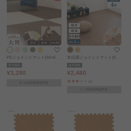
PEジョイントマット(60×60×
木目調ジョイントマット(60×
2) 4枚セット PEJTM-602 ベ
60×1) 4枚セット MKJTM-60
販売価格
販売価格
ージュ
1 ブラウン
¥3,280
¥2,480
(1)
8～14日以内発送予定
1～3日以内発送予定