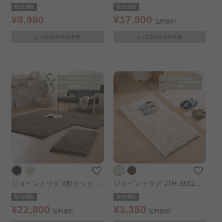
ト 50×50 TKP-SS50 ミック
R-S5010 ベージュ
販売価格
販売価格
スグレー
¥8,980
¥17,800
送料無料
1～3日以内発送予定
1～3日以内発送予定
ジョイントラグ 8枚セット JT
ジョイントラグ JTR-S5010
R-S5010 ブラウン
ベージュ
販売価格
販売価格
¥22,800
¥3,380
送料無料
送料無料