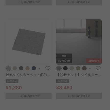
1～3日以内発送予定
1～3日以内発送予定
＋
＋
難燃タイルカーペット(PP)50
【20枚セット】タイルカーペ
×50TKP-PP50 グレー
ット 防炎 50×50cm シルバー
販売価格
販売価格
¥1,280
¥8,480
1～3日以内発送予定
1～3日以内発送予定