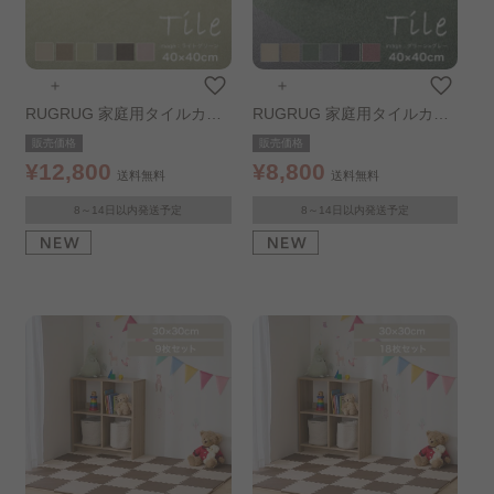
＋
＋
RUGRUG 家庭用タイルカー
RUGRUG 家庭用タイルカー
ペット ソフトフィール 131-4
ペット フローループ 132-86
販売価格
販売価格
0957 アイボリー
897 アイボリー
¥12,800
¥8,800
送料無料
送料無料
8～14日以内発送予定
8～14日以内発送予定