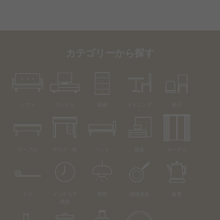
カテゴリーから探す
ソファ
テレビ台
収納
ダイニング
椅子
テーブル
デスク・机
ベッド
寝具
カーテン
ラグ
インテリア
照明
調理器具
家電
雑貨