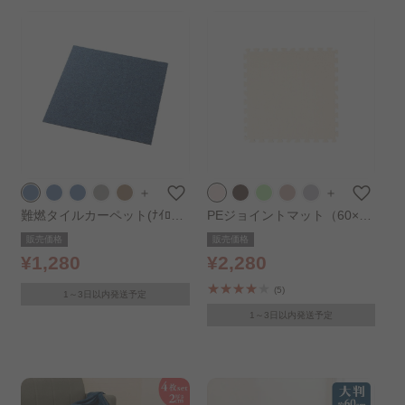
＋
＋
難燃タイルカーペット(ﾅｲﾛﾝ)4
PEジョイントマット（60×60
0×40TKP-NN40 ライトブル
×1） 4枚セット PEJTM-601
販売価格
販売価格
ー
ベージュ
¥1,280
¥2,280
(5)
1～3日以内発送予定
1～3日以内発送予定