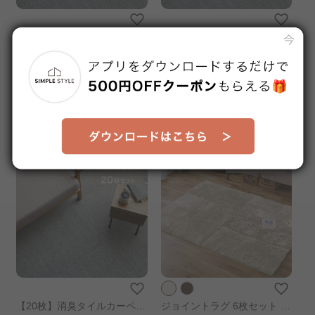
消臭タイルカーペット 50×50
【10枚】消臭タイルカーペッ
TKP-SS50 ミックスグレー
ト 50×50 TKP-SS50 ミック
販売価格
販売価格
スグレー
¥1,480
¥5,280
1～3日以内発送予定
1～3日以内発送予定
【20枚】消臭タイルカーペッ
ジョイントラグ 6枚セット JT