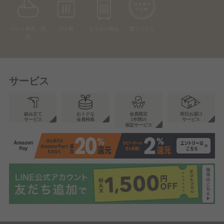
ペット家具・用
ゴミ箱
おでかけ用品
夏アイテム
品
サービス
組み立て
おトクな
会員限定
明日お届け
サービス
会員特典
1年間の
サービス
保証サービス