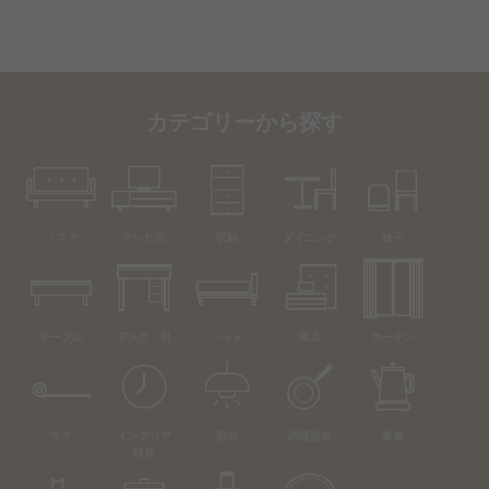
カテゴリーから探す
ソファ
テレビ台
収納
ダイニング
椅子
テーブル
デスク・机
ベッド
寝具
カーテン
ラグ
インテリア
照明
調理器具
家電
雑貨