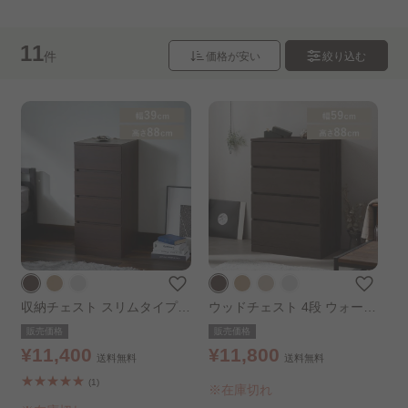
11
件
価格が安い
絞り込む
収納チェスト スリムタイプ 4
ウッドチェスト 4段 ウォール
段 ウォールナット
ナット
販売価格
販売価格
¥11,400
¥11,800
送料無料
送料無料
(1)
※在庫切れ