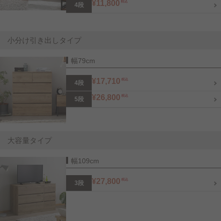
¥11,800
税込
4段
小分け引き出しタイプ
幅79cm
¥17,710
税込
4段
¥26,800
税込
5段
大容量タイプ
幅109cm
¥27,800
税込
3段