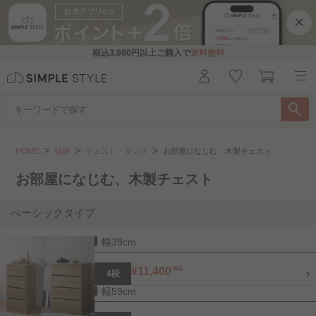
×
税込
3,980円
以上ご購入で
送料無料
収納
チェスト・タンス
お部屋になじむ、木製チェスト
HOME
収納
チェスト・タンス
お部屋になじむ、木製チェスト
こちらをお探しですか？
お部屋になじむ、木製チェスト
幅30～40㎝
幅50～60㎝
幅70～85㎝
べーシックタイプ
幅39cm
幅90㎝～
サイズ展開豊富なチェスト..
¥11,400
税込
4段
マットで高見えチェスト..
くすみカラーチェスト
幅59cm
引き出しが多い チェスト..