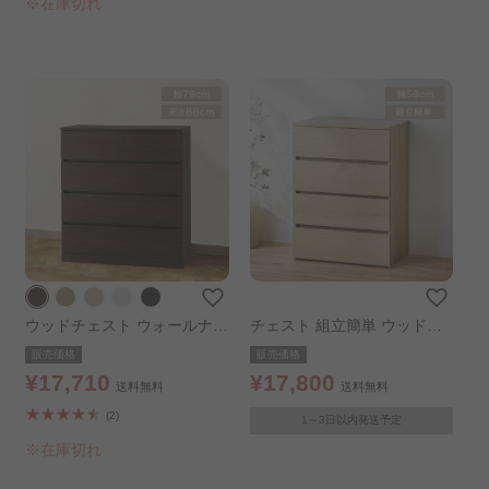
※在庫切れ
ウッドチェスト ウォールナッ
チェスト 組立簡単 ウッドチ
ト
ェスト 組立簡単チェスト 4段
販売価格
販売価格
幅59㎝ ナチュラル
¥17,710
¥17,800
送料無料
送料無料
(2)
1～3日以内発送予定
※在庫切れ