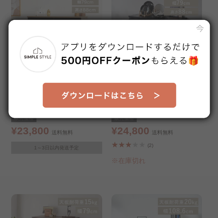
脚付きウッドチェスト ワイド
リビングキャビネット ブラッ
タイプ ライトナチュラル
ク
販売価格
販売価格
¥23,800
¥24,800
送料無料
送料無料
(2)
1～3日以内発送予定
※在庫切れ