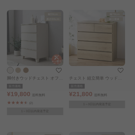
脚付きウッドチェスト オフホ
チェスト 組立簡単 ウッドチ
ワイト
ェスト 組立簡単チェスト 4段
販売価格
販売価格
幅79㎝ ナチュラル
¥19,800
¥21,800
送料無料
送料無料
(2)
1～3日以内発送予定
1～3日以内発送予定