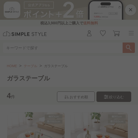
×
税込
3,980円
以上ご購入で
送料無料
テーブル
ガラステーブル
HOME
テーブル
ガラステーブル
こちらをお探しですか？
ガラステーブル
こたつテーブル
4
件
おすすめ順
絞り込む
リビングテーブル・センターテーブル..
サイドテーブル・ナイトテーブル..
折りたたみテーブル
昇降テーブル