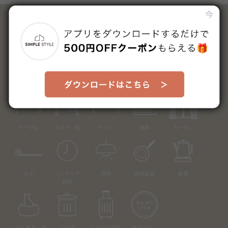
カテゴリーから探す
ソファ
テレビ台
収納
ダイニング
椅子
テーブル
デスク・机
ベッド
寝具
カーテン
ラグ
インテリア
照明
調理器具
家電
雑貨
ペット家具・用
ゴミ箱
おでかけ用品
夏アイテム