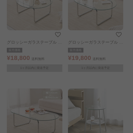
ダイニングテーブル
組立設置サービス（リビングテーブル）..
グロッシーガラステーブル 8
グロッシーガラステーブル 9
0×80cm※【予約】5月下旬ご
0×60cm
販売価格
販売価格
ろ発送予定
¥18,800
¥19,800
送料無料
送料無料
1ヶ月以内に発送予定
1ヶ月以内に発送予定