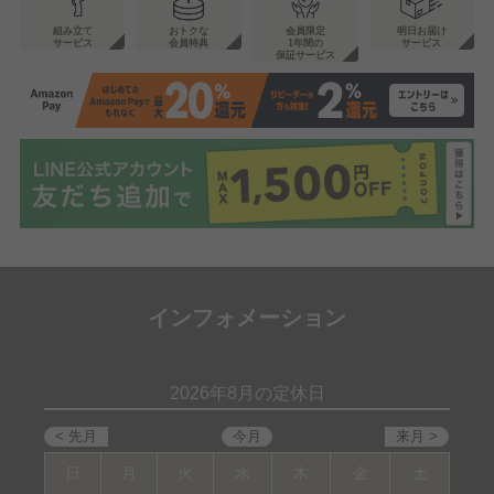
組み立て
おトクな
会員限定
明日お届け
サービス
会員特典
1年間の
サービス
保証サービス
インフォメーション
2026年8月の定休日
日
月
火
水
木
金
土