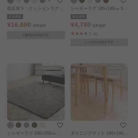
＋
低反発ラ・クッションラグ 1
シャギーラグ 185×185㎝ SG
80×180cm グレー
R-1818 ベージュ
販売価格
販売価格
¥16,800
¥4,780
送料無料
送料無料
(2)
1週間以内発送予定
1～3日以内発送予定
シャギーラグ 200×250㎝ ベ
ダイニングマット 180×180c