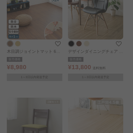
木目調ジョイントマット 60×
デザインダイニングチェア 2
60cm×厚さ1cm 同色8セット
脚セット ブラック
販売価格
販売価格
(32枚) MKJTM-601 ブラウン
¥8,980
¥13,800
送料無料
1～3日以内発送予定
1～3日以内発送予定