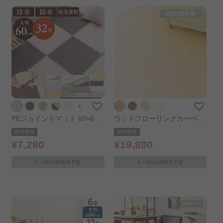
＋
PEジョイントマット 60×60c
ウッドフローリングカーペッ
m×厚さ1cm 8セット（32
ト 6畳 団地間 WDFC-6-DAN
販売価格
販売価格
枚） PEJTM-601 ベージュ
ナチュラル
¥7,280
¥19,800
1～3日以内発送予定
1～3日以内発送予定