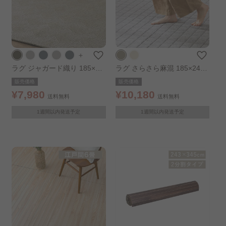
＋
ラグ ジャガード織り 185×18
ラグ さらさら麻混 185×240c
5cm ブラウン
m グレー
販売価格
販売価格
¥7,980
¥10,180
送料無料
送料無料
1週間以内発送予定
1週間以内発送予定