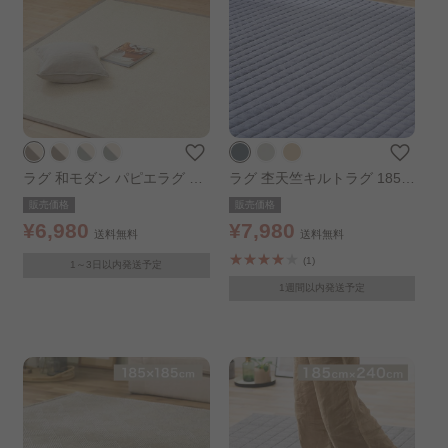
ラグ 和モダン パピエラグ 18
ラグ 杢天竺キルトラグ 185×
5×185cm ベージュ×カーキ
185cm ブルー
販売価格
販売価格
¥6,980
¥7,980
送料無料
送料無料
(1)
1～3日以内発送予定
1週間以内発送予定