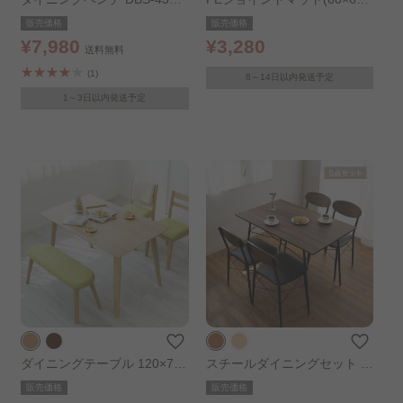
オーク×グリーン
2) 4枚セット PEJTM-602 ベ
販売価格
販売価格
ージュ
¥7,980
¥3,280
送料無料
(1)
8～14日以内発送予定
1～3日以内発送予定
ダイニングテーブル 120×75
スチールダイニングセット 4
DTV-1275 オーク
人用 5点セット STDSET-5 ﾌﾞ
販売価格
販売価格