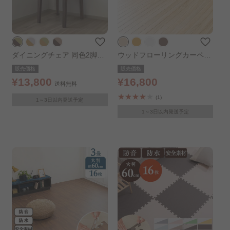
ダイニングチェア 同色2脚セ
ウッドフローリングカーペッ
ット ウォルナット×グリーン
ト 4.5畳 江戸間WDFC-4.5-E
販売価格
販売価格
DO オーク
¥13,800
¥16,800
送料無料
(1)
1～3日以内発送予定
1～3日以内発送予定