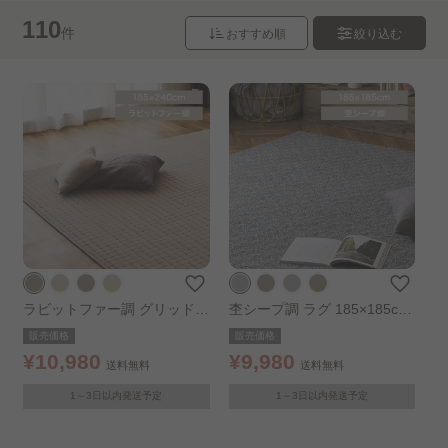
110
件
おすすめ順
絞り込む
ラビットファー調 グリッドラ
杢シープ調 ラグ 185×185cm
グ 185×240cm ベージュ
グレー
販売価格
販売価格
¥10,980
¥9,980
送料無料
送料無料
1～3日以内発送予定
1～3日以内発送予定