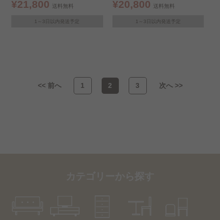
ﾗｳﾝ
¥21,800
¥20,800
送料無料
送料無料
1～3日以内発送予定
1～3日以内発送予定
<< 前へ
1
2
3
次へ >>
カテゴリーから探す