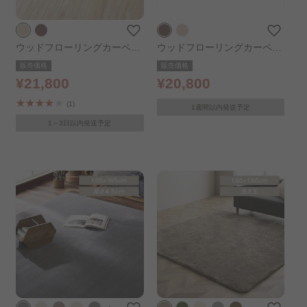
ウッドフローリングカーペッ
ウッドフローリングカーペッ
ト 6畳 江戸間 WDFC-6E ヴィ
ト 6畳 団地間 WDFC-6D ヴ
販売価格
販売価格
ンテージナチュラル（VNA）
ィンテージブラウン（VBN）
¥21,800
¥20,800
(1)
1週間以内発送予定
1～3日以内発送予定