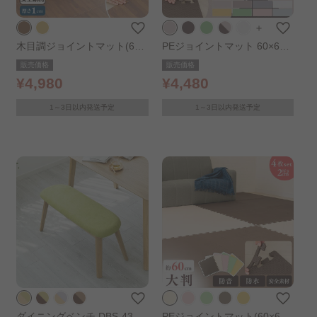
＋
木目調ジョイントマット(60×
PEジョイントマット 60×60c
60×1) 同色4セット(16枚) MK
m×厚さ1cm 4セット（16
販売価格
販売価格
JTM-601 ブラウン
枚） PEJTM-601 ベージュ
¥4,980
¥4,480
1～3日以内発送予定
1～3日以内発送予定
ダイニングベンチ DBS-430
PEジョイントマット(60×60×