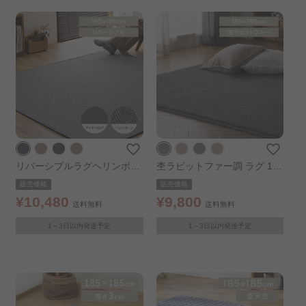
リバーシブルラグヘリンボー
杢ラビットファー調 ラグ 185
ン×ドットベロア 185×185cm
×185cm ダークグレー
販売価格
販売価格
ダークグレー
¥10,480
¥9,800
送料無料
送料無料
1～3日以内発送予定
1～3日以内発送予定