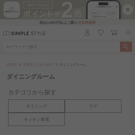
×
税込
3,980円
以上ご購入で
送料無料
部屋タイプから探す
ダイニングルーム
HOME
部屋タイプから探す
ダイニングルーム
こちらをお探しですか？
ダイニングルーム
リビングルーム
ベッドルーム
書斎
カテゴリから探す
キッズルーム
押し入れ・クローゼット..
ダイニング
ラグ
洗面所・バスルーム
玄関・エクステリア
キッチン家電
一人暮らし