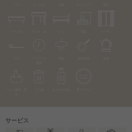
ソファ
テレビ台
収納
ダイニング
椅子
テーブル
デスク・机
ベッド
寝具
カーテン
ラグ
インテリア
照明
調理器具
家電
雑貨
ペット家具・用
ゴミ箱
おでかけ用品
夏アイテム
品
サービス