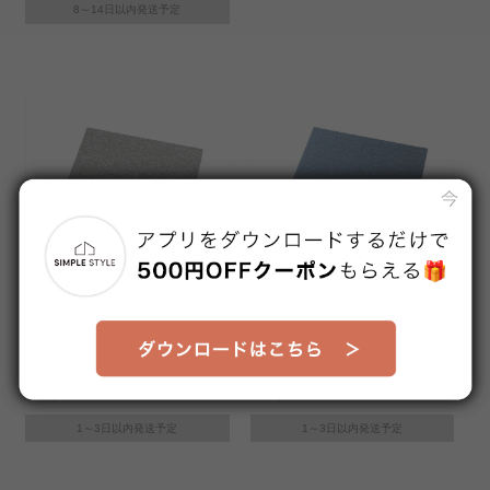
8～14日以内発送予定
＋
＋
難燃タイルカーペット(PP)50
【20枚セット】難燃タイルカ
×50TKP-PP50 グレー
ーペット(ﾅｲﾛﾝ)40×40TKP-NN
販売価格
販売価格
40 ライトブルー
¥1,280
¥7,980
1～3日以内発送予定
1～3日以内発送予定