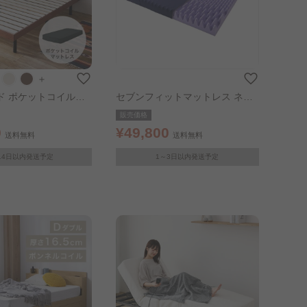
＋
ド ポケットコイルマ
セブンフィットマットレス ネイ
ン マット
ビー
販売価格
：ブラック
0
¥49,800
送料無料
送料無料
14日以内発送予定
1～3日以内発送予定