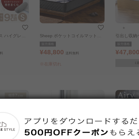
＋
ス ハイグレー
Sheep ポケットコイルマットレ
引出し収納
グル ブラウン
ス 極厚25cm 硬め ダブル ホワイ
ット ダブル ナチュラル マット
販売価格
販売価格
ト
スカラー：
¥48,800
¥47,80
料
送料無料
1
※在庫切れ