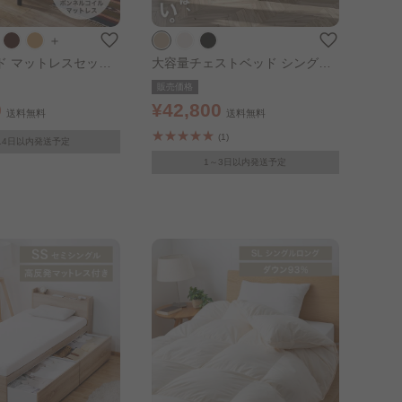
＋
ド マットレスセット
大容量チェストベッド シングル
ラウン マットレスカラ
ライトナチュラル
販売価格
ト
0
¥42,800
送料無料
送料無料
(1)
14日以内発送予定
1～3日以内発送予定