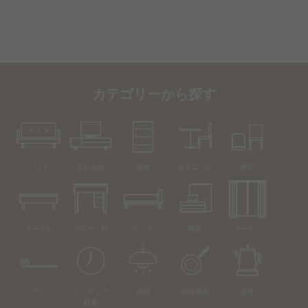
カテゴリーから探す
ソファ
テレビ台
収納
ダイニング
椅子
テーブル
デスク・机
ベッド
寝具
カーテン
ラグ
インテリア
照明
調理器具
家電
雑貨