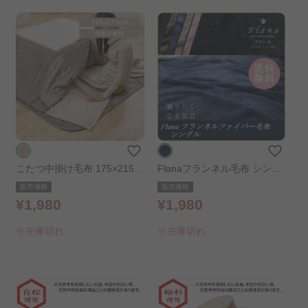
こたつ中掛け毛布 175×215c
Flanaフランネル毛布 シング
m グレージュ
ル ネイビー
販売価格
販売価格
¥1,980
¥1,980
※在庫切れ
※在庫切れ