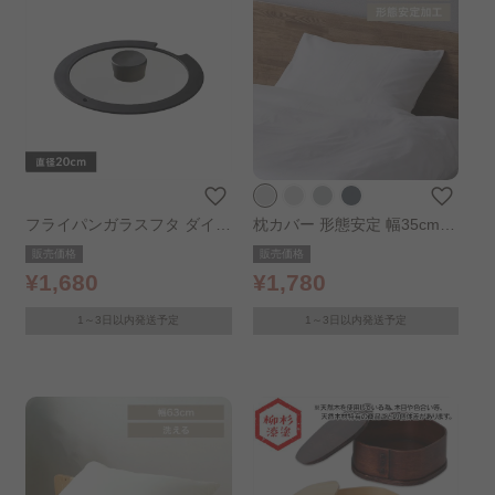
フライパンガラスフタ ダイヤ
枕カバー 形態安定 幅35cm
モンドコートパン 20cm
ホワイト
販売価格
販売価格
¥1,680
¥1,780
1～3日以内発送予定
1～3日以内発送予定