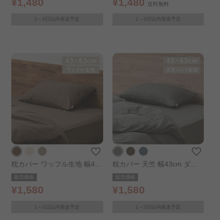
¥1,480
¥1,480
送料無料
1～3日以内発送予定
1～3日以内発送予定
枕カバー ワッフル生地 幅43c
枕カバー 天竺 幅43cm ダー
m ブラウン
クグレー
販売価格
販売価格
¥1,580
¥1,580
1～3日以内発送予定
1～3日以内発送予定