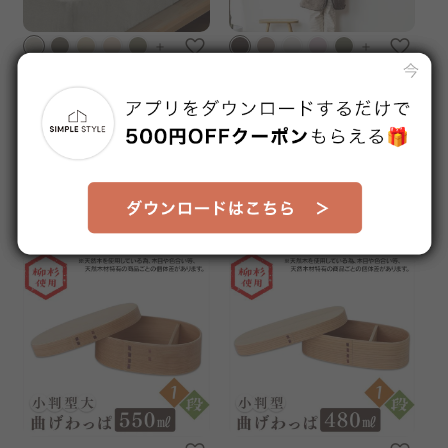
＋
＋
ボックスシーツ BXS-TP-S ラ
Blanko キッズルームウェア
イトグレー
ブラウン
販売価格
販売価格
¥1,880
¥1,880
送料無料
(5)
1～3日以内発送予定
【予約】8月下旬ごろ発送予定