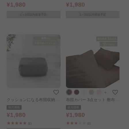
ボリー
¥1,980
¥1,980
1～3日以内発送予定
1～3日以内発送予定
＋
クッションになる布団収納ケ
布団カバー 3点セット 敷布団
ース スクエア 小サイズ チャ
用 シングル ブラウン
販売価格
販売価格
コール
¥1,980
¥1,980
(1)
(1)