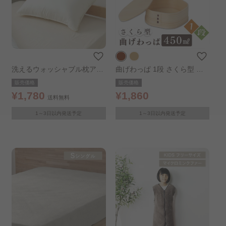
洗えるウォッシャブル枕アイ
曲げわっぱ 1段 さくら型 バ
ボリー
ンド付き 木目
販売価格
販売価格
¥1,780
¥1,860
送料無料
1～3日以内発送予定
1～3日以内発送予定