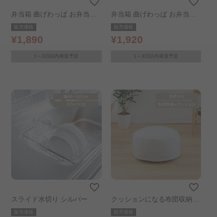
弁当箱 曲げわっぱ お弁当箱
弁当箱 曲げわっぱ お弁当箱
バンド付き ナチュラル 小判
バンド付き ナチュラル 小判
販売価格
販売価格
型 ノーマル
型 スリム
¥1,890
¥1,920
1～3日以内発送予定
1～3日以内発送予定
スライド水切り シルバー
クッションになる布団収納ケ
ース ラウンド 小サイズ アイ
販売価格
販売価格