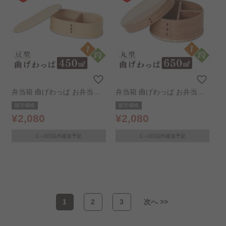
弁当箱 曲げわっぱ お弁当箱
弁当箱 曲げわっぱ お弁当箱
バンド付き ナチュラル 豆型
バンド付き ナチュラル 丸型
販売価格
販売価格
2段
¥2,080
¥2,080
1～3日以内発送予定
1～3日以内発送予定
1
2
3
次へ >>