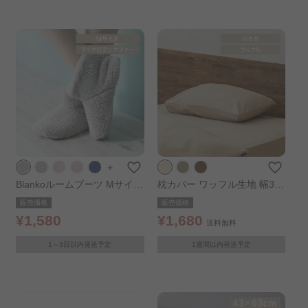
＋
Blankoルームブーツ Mサイズ
枕カバー ワッフル生地 幅35c
シルバーグレー
m アイボリー
販売価格
販売価格
¥1,580
¥1,680
送料無料
1～3日以内発送予定
1週間以内発送予定