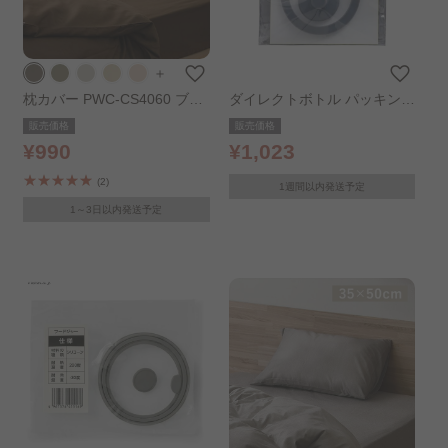
＋
枕カバー PWC-CS4060 ブラ
ダイレクトボトル パッキンセ
ウン
ット PS-SDB
販売価格
販売価格
¥990
¥1,023
(2)
1週間以内発送予定
1～3日以内発送予定