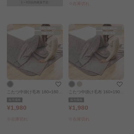
1～3日以内発送予定
※在庫切れ
こたつ中掛け毛布 180×180c
こたつ中掛け毛布 160×190c
m ライトグレー
m ライトグレー
販売価格
販売価格
¥1,980
¥1,980
※在庫切れ
※在庫切れ