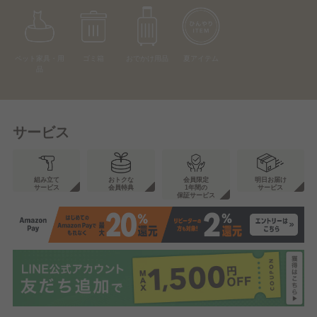
ペット家具・用
ゴミ箱
おでかけ用品
夏アイテム
品
サービス
組み立て
おトクな
会員限定
明日お届け
サービス
会員特典
1年間の
サービス
保証サービス