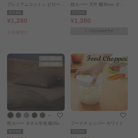
プレミアムコットン ピローケ
枕カバー 天竺 幅35cm ダー
ース PWC-63 ホワイト
クグレー
販売価格
販売価格
¥1,280
¥1,380
1～3日以内発送予定
※在庫切れ
＋
枕カバー タオル生地 幅35cm
フードチョッパー ホワイト
ブラウン
販売価格
販売価格