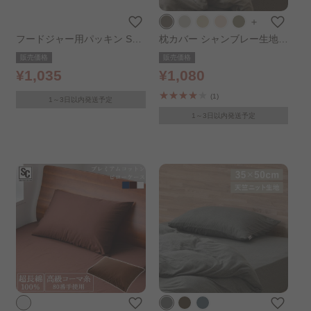
＋
フードジャー用パッキン SFJ
枕カバー シャンブレー生地
-P
幅35cm ブラウン
販売価格
販売価格
¥1,035
¥1,080
(1)
1～3日以内発送予定
1～3日以内発送予定