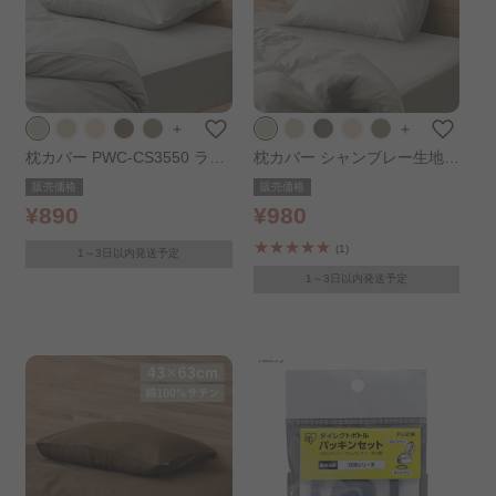
＋
＋
枕カバー PWC-CS3550 ライ
枕カバー シャンブレー生地
トグレー
幅43cm ライトグレー
販売価格
販売価格
¥890
¥980
(1)
1～3日以内発送予定
1～3日以内発送予定