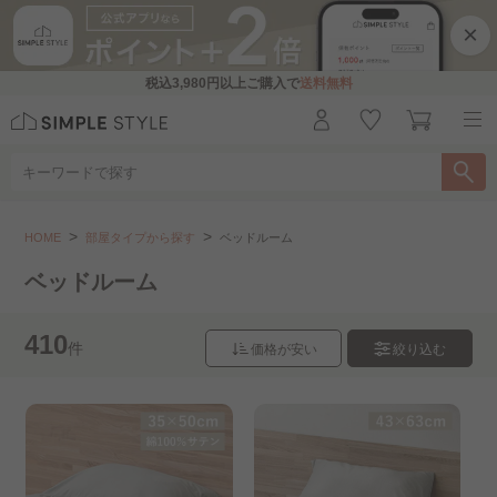
×
税込
3,980円
以上ご購入で
送料無料
部屋タイプから探す
ベッドルーム
HOME
部屋タイプから探す
ベッドルーム
こちらをお探しですか？
ベッドルーム
リビングルーム
ダイニングルーム
書斎
410
件
価格が安い
絞り込む
キッズルーム
押し入れ・クローゼット..
洗面所・バスルーム
玄関・エクステリア
一人暮らし